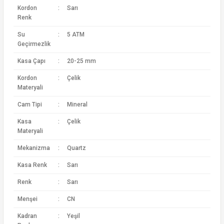
Kordon
:
Sarı
Renk
Su
:
5 ATM
Geçirmezlik
Kasa Çapı
:
20-25 mm
Kordon
:
Çelik
Materyali
Cam Tipi
:
Mineral
Kasa
:
Çelik
Materyali
Mekanizma
:
Quartz
Kasa Renk
:
Sarı
Renk
:
Sarı
Menşei
:
CN
Kadran
:
Yeşil