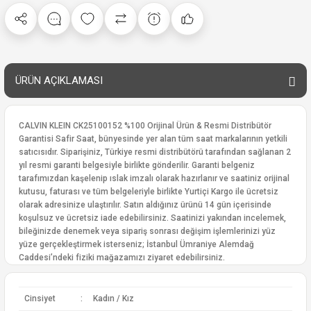
ÜRÜN AÇIKLAMASI
CALVIN KLEIN CK25100152 %100 Orijinal Ürün & Resmi Distribütör
Garantisi Safir Saat, bünyesinde yer alan tüm saat markalarının yetkili
satıcısıdır. Siparişiniz, Türkiye resmi distribütörü tarafından sağlanan 2
yıl resmi garanti belgesiyle birlikte gönderilir. Garanti belgeniz
tarafımızdan kaşelenip ıslak imzalı olarak hazırlanır ve saatiniz orijinal
kutusu, faturası ve tüm belgeleriyle birlikte Yurtiçi Kargo ile ücretsiz
olarak adresinize ulaştırılır. Satın aldığınız ürünü 14 gün içerisinde
koşulsuz ve ücretsiz iade edebilirsiniz. Saatinizi yakından incelemek,
bileğinizde denemek veya sipariş sonrası değişim işlemlerinizi yüz
yüze gerçekleştirmek isterseniz; İstanbul Ümraniye Alemdağ
Caddesi’ndeki fiziki mağazamızı ziyaret edebilirsiniz.
Cinsiyet
:
Kadın / Kız