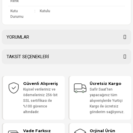
Renk
Kutu
:
Kutulu
Durumu
YORUMLAR
TAKSİT SEÇENEKLERİ
Bu ürüne ilk yorumu siz yapın!
Güvenli Alışveriş
Ücretsiz Kargo
Yorum Yaz
Kişisel verileriniz ve
Safir Saat'ten
ödemeleriniz 256-bit
yapacağınız tüm
SSL sertifikası ile
alışverişlerde Yurtiçi
%100 güvence
Kargo ile ücretsiz
altındadır.
gönderim sağlıyoruz.
Vade Farksız
Orjinal Ürün