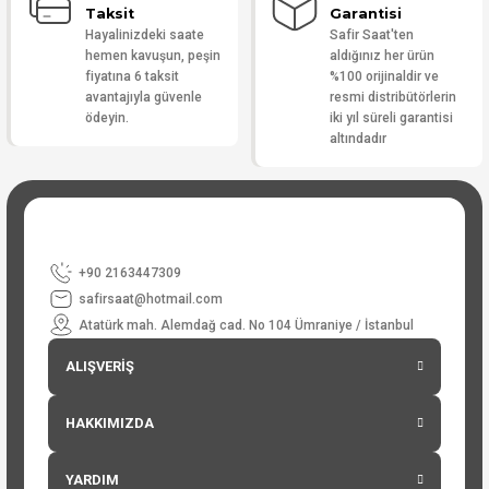
Taksit
Garantisi
Hayalinizdeki saate
Safir Saat'ten
hemen kavuşun, peşin
aldığınız her ürün
fiyatına 6 taksit
%100 orijinaldir ve
avantajıyla güvenle
resmi distribütörlerin
ödeyin.
iki yıl süreli garantisi
altındadır
+90 2163447309
safirsaat@hotmail.com
Atatürk mah. Alemdağ cad. No 104 Ümraniye / İstanbul
ALIŞVERİŞ
HAKKIMIZDA
YARDIM