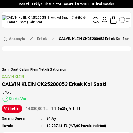
Resmi Türkiye Distribütör Garantili & %100 Orijinal Saatler
Vade Farksız 6 Taksit
Aynı Gün Stoktan Gönderim
Ücretsiz Kargo
Anasayfa
Erkek
CALVIN KLEIN CK25200053 Erkek Kol Saati
Safir Saat Calvin Klein Yetkili Satıcısıdır
CALVIN KLEIN
CALVIN KLEIN CK25200053 Erkek Kol Saati
0 Yorum
Stokta Var
11.545,60 TL
14.080,00 TL
%18 İndirim
Garanti Süresi
24 Ay
Havale
10.737,41 TL (%7,00 havale indirimi)