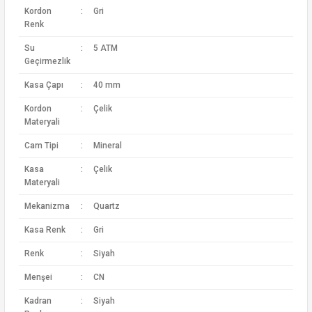
Kordon
:
Gri
Renk
Su
:
5 ATM
Geçirmezlik
Kasa Çapı
:
40 mm
Kordon
:
Çelik
Materyali
Cam Tipi
:
Mineral
Kasa
:
Çelik
Materyali
Mekanizma
:
Quartz
Kasa Renk
:
Gri
Renk
:
Siyah
Menşei
:
CN
Kadran
:
Siyah