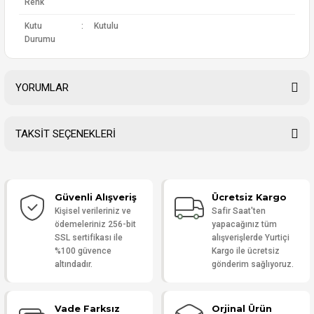
Renk
Kutu
:
Kutulu
Durumu
YORUMLAR
TAKSİT SEÇENEKLERİ
Bu ürüne ilk yorumu siz yapın!
Güvenli Alışveriş
Ücretsiz Kargo
Yorum Yaz
Kişisel verileriniz ve
Safir Saat'ten
ödemeleriniz 256-bit
yapacağınız tüm
SSL sertifikası ile
alışverişlerde Yurtiçi
%100 güvence
Kargo ile ücretsiz
altındadır.
gönderim sağlıyoruz.
Vade Farksız
Orjinal Ürün