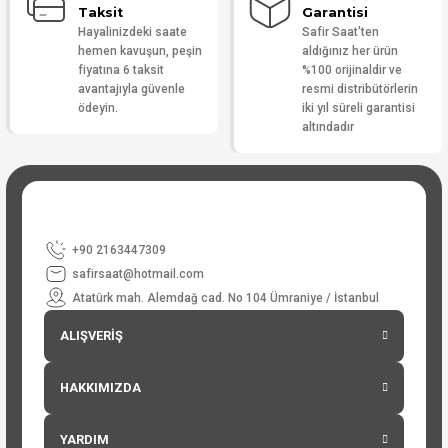
Taksit
Garantisi
Hayalinizdeki saate
Safir Saat'ten
hemen kavuşun, peşin
aldığınız her ürün
fiyatına 6 taksit
%100 orijinaldir ve
avantajıyla güvenle
resmi distribütörlerin
ödeyin.
iki yıl süreli garantisi
altındadır
+90 2163447309
safirsaat@hotmail.com
Atatürk mah. Alemdağ cad. No 104 Ümraniye / İstanbul
ALIŞVERİŞ
HAKKIMIZDA
YARDIM