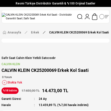
Resmi Türkiye Distribütör Garantili & %100 Orijinal Saatler
Vade Farksız 6 Taksit
Aynı Gün Stoktan Gönderim
Ücretsiz Kargo
Anasayfa
Erkek
CALVIN KLEIN CK25200069 Erkek Kol Saati
Safir Saat Calvin Klein Yetkili Satıcısıdır
CALVIN KLEIN
CALVIN KLEIN CK25200069 Erkek Kol Saati
0 Yorum
Stokta Yok
14.473,00 TL
17.650,00 TL
%18 İndirim
Garanti Süresi
24 Ay
Havale
13.459,89 TL (%7,00 havale indirimi)