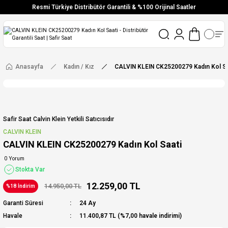
Resmi Türkiye Distribütör Garantili & %100 Orijinal Saatler
Vade Farksız 6 Taksit
Aynı Gün Stoktan Gönderim
Ücretsiz Kargo
Anasayfa
Kadın / Kız
CALVIN KLEIN CK25200279 Kadın Kol Sa
Safir Saat Calvin Klein Yetkili Satıcısıdır
CALVIN KLEIN
CALVIN KLEIN CK25200279 Kadın Kol Saati
0 Yorum
Stokta Var
12.259,00 TL
14.950,00 TL
%18 İndirim
Garanti Süresi
24 Ay
Havale
11.400,87 TL (%7,00 havale indirimi)