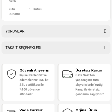
Renk
Kutu
:
Kutulu
Durumu
YORUMLAR
TAKSİT SEÇENEKLERİ
Bu ürüne ilk yorumu siz yapın!
Güvenli Alışveriş
Ücretsiz Kargo
Yorum Yaz
Kişisel verileriniz ve
Safir Saat'ten
ödemeleriniz 256-bit
yapacağınız tüm
SSL sertifikası ile
alışverişlerde Yurtiçi
%100 güvence
Kargo ile ücretsiz
altındadır.
gönderim sağlıyoruz.
Vade Farksız
Orjinal Ürün