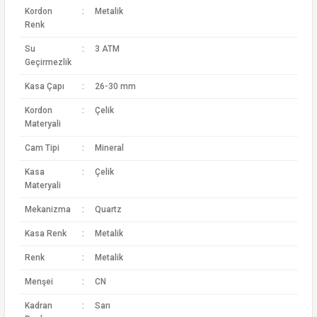
Kordon
:
Metalik
Renk
Su
:
3 ATM
Geçirmezlik
Kasa Çapı
:
26-30 mm
Kordon
:
Çelik
Materyali
Cam Tipi
:
Mineral
Kasa
:
Çelik
Materyali
Mekanizma
:
Quartz
Kasa Renk
:
Metalik
Renk
:
Metalik
Menşei
:
CN
Kadran
:
Sarı