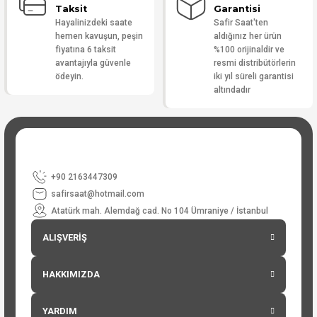
Taksit
Garantisi
Hayalinizdeki saate
Safir Saat'ten
hemen kavuşun, peşin
aldığınız her ürün
fiyatına 6 taksit
%100 orijinaldir ve
avantajıyla güvenle
resmi distribütörlerin
ödeyin.
iki yıl süreli garantisi
altındadır
+90 2163447309
safirsaat@hotmail.com
Atatürk mah. Alemdağ cad. No 104 Ümraniye / İstanbul
ALIŞVERİŞ
HAKKIMIZDA
YARDIM