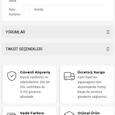
Renk
Kutu
:
Kutulu
Durumu
YORUMLAR
TAKSİT SEÇENEKLERİ
Bu ürüne ilk yorumu siz yapın!
Güvenli Alışveriş
Ücretsiz Kargo
Yorum Yaz
Kişisel verileriniz ve
Safir Saat'ten
ödemeleriniz 256-bit
yapacağınız tüm
SSL sertifikası ile
alışverişlerde Yurtiçi
%100 güvence
Kargo ile ücretsiz
altındadır.
gönderim sağlıyoruz.
Vade Farksız
Orjinal Ürün