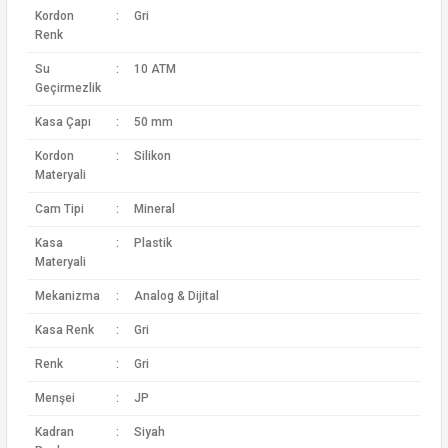
Kordon
:
Gri
Renk
Su
:
10 ATM
Geçirmezlik
Kasa Çapı
:
50 mm
Kordon
:
Silikon
Materyali
Cam Tipi
:
Mineral
Kasa
:
Plastik
Materyali
Mekanizma
:
Analog & Dijital
Kasa Renk
:
Gri
Renk
:
Gri
Menşei
:
JP
Kadran
:
Siyah