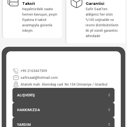
Taksit
Garantisi
Hayalinizdeki saate
Safir Saat'ten
hemen kavuşun, peşin
aldığınız her ürün
fiyatına 6 taksit
%100 orijinaldir ve
avantajıyla güvenle
resmi distribütörlerin
ödeyin.
iki yıl süreli garantisi
altındadır
+90 2163447309
safirsaat@hotmail.com
Atatürk mah. Alemdağ cad. No 104 Ümraniye / İstanbul
ALIŞVERİŞ
HAKKIMIZDA
YARDIM