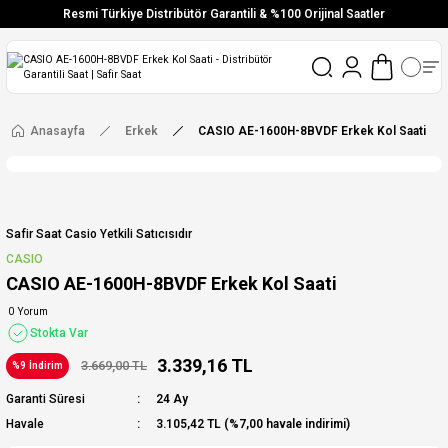
Resmi Türkiye Distribütör Garantili & %100 Orijinal Saatler
Vade Farksız 6 Taksit
Aynı Gün Stoktan Gönderim
Ücretsiz Kargo
Anasayfa
Erkek
CASIO AE-1600H-8BVDF Erkek Kol Saati
Safir Saat Casio Yetkili Satıcısıdır
CASIO
CASIO AE-1600H-8BVDF Erkek Kol Saati
0 Yorum
Stokta Var
3.339,16 TL
3.669,00 TL
%9 İndirim
Garanti Süresi
24 Ay
Havale
3.105,42 TL (%7,00 havale indirimi)