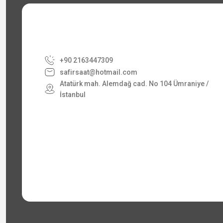
+90 2163447309
safirsaat@hotmail.com
Atatürk mah. Alemdağ cad. No 104 Ümraniye /
İstanbul