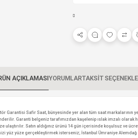
RÜN AÇIKLAMASI
YORUMLAR
TAKSİT SEÇENEKLE
arantisi Safir Saat, bünyesinde yer alan tüm saat markalarının yetkil
derilir. Garanti belgeniz tarafımızdan kaşelenip ıslak imzalı olarak ha
ize ulaştırılır. Satın aldığınız ürünü 14 gün içerisinde koşulsuz ve ücr
izi yüz yüze gerçekleştirmek isterseniz; İstanbul Ümraniye Alemdağ C