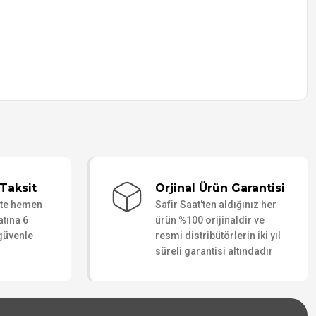
Taksit
Orjinal Ürün Garantisi
ate hemen
Safir Saat'ten aldığınız her
atına 6
ürün %100 orijinaldir ve
 güvenle
resmi distribütörlerin iki yıl
süreli garantisi altındadır