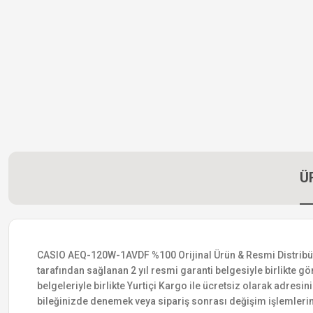
Ü
CASIO AEQ-120W-1AVDF %100 Orijinal Ürün & Resmi Distribütör G
tarafından sağlanan 2 yıl resmi garanti belgesiyle birlikte gön
belgeleriyle birlikte Yurtiçi Kargo ile ücretsiz olarak adresin
bileğinizde denemek veya sipariş sonrası değişim işlemlerin