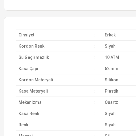
Cinsiyet
:
Erkek
Kordon Renk
:
Siyah
Su Geçirmezlik
:
10 ATM
Kasa Çapı
:
52 mm
Kordon Materyali
:
Silikon
Kasa Materyali
:
Plastik
Mekanizma
:
Quartz
Kasa Renk
:
Siyah
Renk
:
Siyah