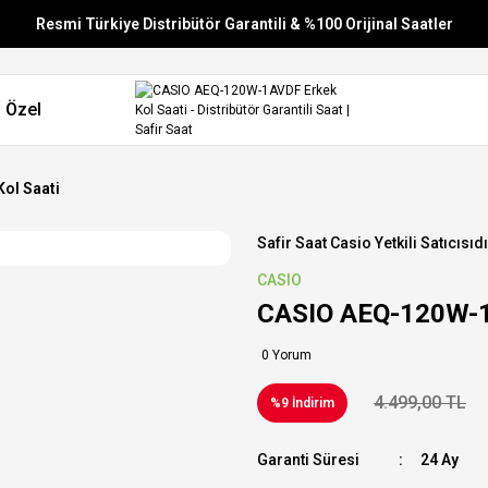
Resmi Türkiye Distribütör Garantili & %100 Orijinal Saatler
Vade Farksız 6 Taksit
 Özel
Aynı Gün Stoktan Gönderim
Ücretsiz Kargo
ol Saati
Safir Saat Casio Yetkili Satıcısıdı
CASIO
CASIO AEQ-120W-1
0 Yorum
4.499,00 TL
%9 İndirim
Garanti Süresi
24 Ay