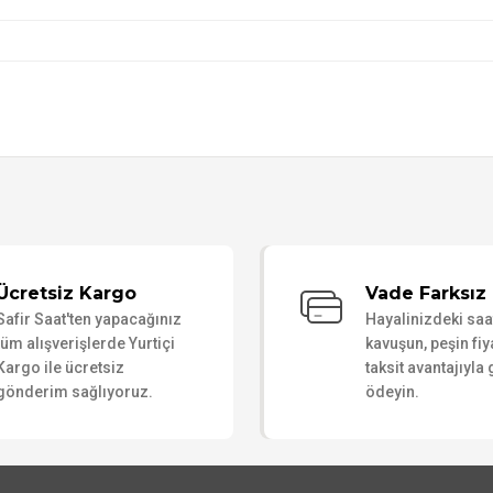
Bu ürüne ilk yorumu siz yapın!
Ücretsiz Kargo
Vade Farksız 
Safir Saat'ten yapacağınız
Hayalinizdeki sa
Yorum Yaz
tüm alışverişlerde Yurtiçi
kavuşun, peşin fiy
Kargo ile ücretsiz
taksit avantajıyla
gönderim sağlıyoruz.
ödeyin.