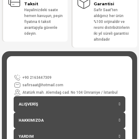
Taksit
Garantisi
Hayalinizdeki saate
Safir Saat'ten
hemen kavuşun, peşin
aldığınız her ürün
fiyatına 6 taksit
%100 orijinaldir ve
avantajıyla güvenle
resmi distribütörlerin
ödeyin.
iki yıl süreli garantisi
altındadır
+90 2163447309
safirsaat@hotmail.com
Atatürk mah. Alemdağ cad. No 104 Ümraniye / İstanbul
ALIŞVERİŞ
HAKKIMIZDA
YARDIM