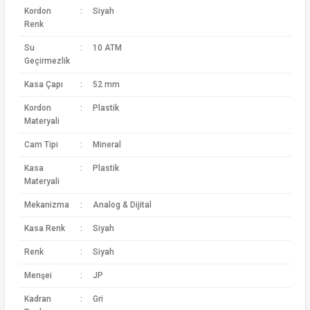
Kordon
:
Siyah
Renk
Su
:
10 ATM
Geçirmezlik
Kasa Çapı
:
52 mm
Kordon
:
Plastik
Materyali
Cam Tipi
:
Mineral
Kasa
:
Plastik
Materyali
Mekanizma
:
Analog & Dijital
Kasa Renk
:
Siyah
Renk
:
Siyah
Menşei
:
JP
Kadran
:
Gri