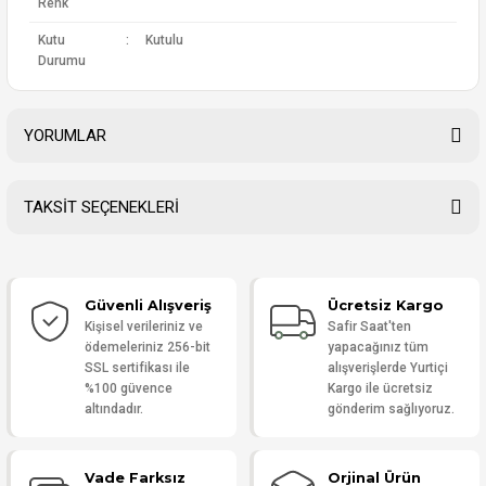
Renk
Kutu
:
Kutulu
Durumu
YORUMLAR
TAKSİT SEÇENEKLERİ
Bu ürüne ilk yorumu siz yapın!
Güvenli Alışveriş
Ücretsiz Kargo
Yorum Yaz
Kişisel verileriniz ve
Safir Saat'ten
ödemeleriniz 256-bit
yapacağınız tüm
SSL sertifikası ile
alışverişlerde Yurtiçi
%100 güvence
Kargo ile ücretsiz
altındadır.
gönderim sağlıyoruz.
Vade Farksız
Orjinal Ürün