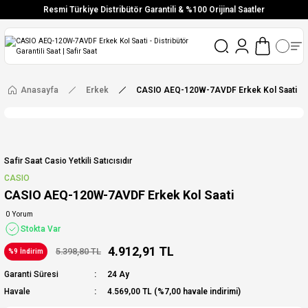
Resmi Türkiye Distribütör Garantili & %100 Orijinal Saatler
Vade Farksız 6 Taksit
Aynı Gün Stoktan Gönderim
Ücretsiz Kargo
Anasayfa
Erkek
CASIO AEQ-120W-7AVDF Erkek Kol Saati
Safir Saat Casio Yetkili Satıcısıdır
CASIO
CASIO AEQ-120W-7AVDF Erkek Kol Saati
0 Yorum
Stokta Var
4.912,91 TL
5.398,80 TL
%9 İndirim
Garanti Süresi
24 Ay
Havale
4.569,00 TL (%7,00 havale indirimi)