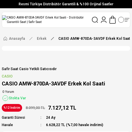
Resmi Türkiye Distribütör Garantili & %100 Orijinal Saatler
Vade Farksız 6 Taksit
Aynı Gün Stoktan Gönderim
Ücretsiz Kargo
Anasayfa
Erkek
CASIO AMW-870DA-3AVDF Erkek Kol Saati
Safir Saat Casio Yetkili Satıcısıdır
CASIO
CASIO AMW-870DA-3AVDF Erkek Kol Saati
0 Yorum
Stokta Var
7.127,12 TL
8.099,00 TL
%12 İndirim
Garanti Süresi
24 Ay
Havale
6.628,22 TL (%7,00 havale indirimi)