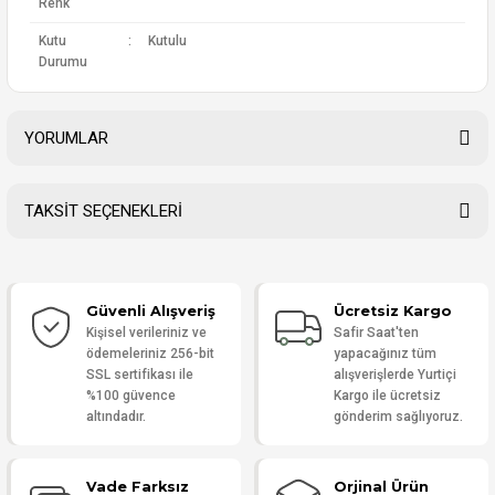
Renk
Kutu
:
Kutulu
Durumu
YORUMLAR
TAKSİT SEÇENEKLERİ
Bu ürüne ilk yorumu siz yapın!
Güvenli Alışveriş
Ücretsiz Kargo
Yorum Yaz
Kişisel verileriniz ve
Safir Saat'ten
ödemeleriniz 256-bit
yapacağınız tüm
SSL sertifikası ile
alışverişlerde Yurtiçi
%100 güvence
Kargo ile ücretsiz
altındadır.
gönderim sağlıyoruz.
Vade Farksız
Orjinal Ürün