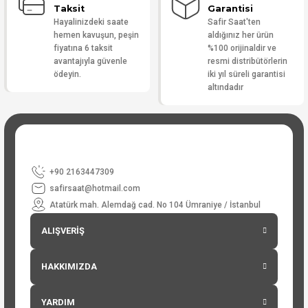
Taksit
Garantisi
Hayalinizdeki saate
Safir Saat'ten
hemen kavuşun, peşin
aldığınız her ürün
fiyatına 6 taksit
%100 orijinaldir ve
avantajıyla güvenle
resmi distribütörlerin
ödeyin.
iki yıl süreli garantisi
altındadır
+90 2163447309
safirsaat@hotmail.com
Atatürk mah. Alemdağ cad. No 104 Ümraniye / İstanbul
ALIŞVERİŞ
HAKKIMIZDA
YARDIM