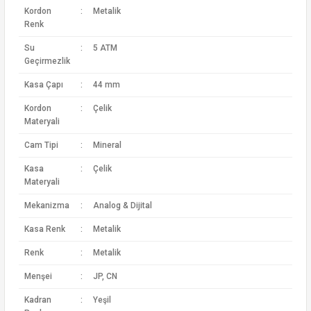
Kordon
:
Metalik
Renk
Su
:
5 ATM
Geçirmezlik
Kasa Çapı
:
44 mm
Kordon
:
Çelik
Materyali
Cam Tipi
:
Mineral
Kasa
:
Çelik
Materyali
Mekanizma
:
Analog & Dijital
Kasa Renk
:
Metalik
Renk
:
Metalik
Menşei
:
JP, CN
Kadran
:
Yeşil