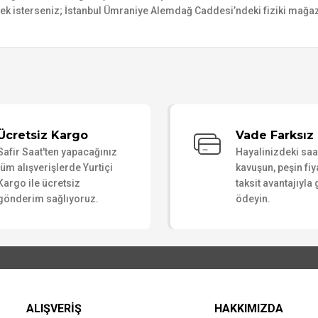
mek isterseniz; İstanbul Ümraniye Alemdağ Caddesi’ndeki fiziki mağaz
Bu ürüne ilk yorumu siz yapın!
Ücretsiz Kargo
Vade Farksız 
Safir Saat'ten yapacağınız
Hayalinizdeki sa
Yorum Yaz
tüm alışverişlerde Yurtiçi
kavuşun, peşin fiy
Kargo ile ücretsiz
taksit avantajıyla
gönderim sağlıyoruz.
ödeyin.
ALIŞVERİŞ
HAKKIMIZDA