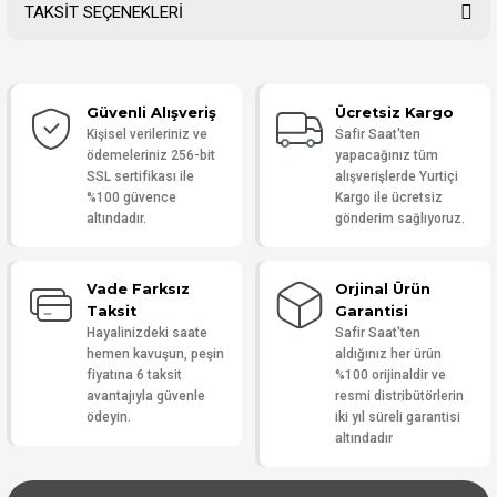
TAKSİT SEÇENEKLERİ
Bu ürüne ilk yorumu siz yapın!
Güvenli Alışveriş
Ücretsiz Kargo
Yorum Yaz
Kişisel verileriniz ve
Safir Saat'ten
ödemeleriniz 256-bit
yapacağınız tüm
SSL sertifikası ile
alışverişlerde Yurtiçi
%100 güvence
Kargo ile ücretsiz
altındadır.
gönderim sağlıyoruz.
Vade Farksız
Orjinal Ürün
Taksit
Garantisi
Hayalinizdeki saate
Safir Saat'ten
hemen kavuşun, peşin
aldığınız her ürün
fiyatına 6 taksit
%100 orijinaldir ve
avantajıyla güvenle
resmi distribütörlerin
ödeyin.
iki yıl süreli garantisi
altındadır