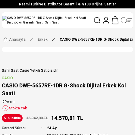
Resmi Türkiye Distribütör Garantili & %100 Orijinal Saatler
Vade Farksız 6 Taksit
Aynı Gün Stoktan Gönderim
Ücretsiz Kargo
Anasayfa
Erkek
CASIO DWE-5657RE-1DR G-Shock Dijital Erke
Safir Saat Casio Yetkili Satıcısıdır
CASIO
CASIO DWE-5657RE-1DR G-Shock Dijital Erkek Kol
Saati
0 Yorum
Stokta Yok
14.570,81 TL
16.942,80 TL
%14 İndirim
Garanti Süresi
24 Ay