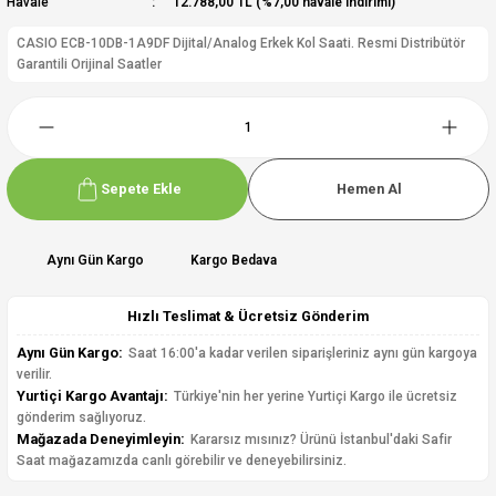
Havale
12.788,00 TL (%7,00 havale indirimi)
CASIO ECB-10DB-1A9DF Dijital/Analog Erkek Kol Saati. Resmi Distribütör
Garantili Orijinal Saatler
Sepete Ekle
Hemen Al
Aynı Gün Kargo
Kargo Bedava
Hızlı Teslimat & Ücretsiz Gönderim
Aynı Gün Kargo:
Saat 16:00'a kadar verilen siparişleriniz aynı gün kargoya
verilir.
Yurtiçi Kargo Avantajı:
Türkiye'nin her yerine Yurtiçi Kargo ile ücretsiz
gönderim sağlıyoruz.
Mağazada Deneyimleyin:
Kararsız mısınız? Ürünü İstanbul'daki Safir
Saat mağazamızda canlı görebilir ve deneyebilirsiniz.