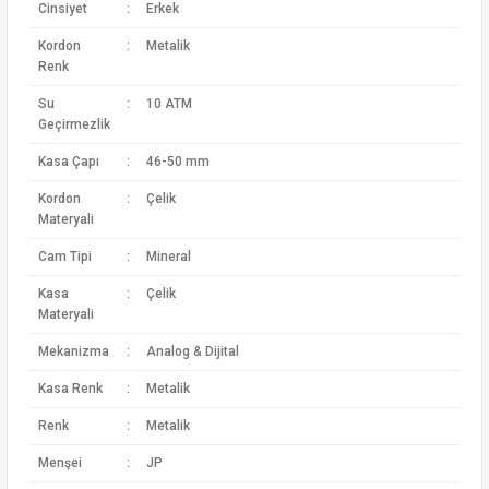
Cinsiyet
:
Erkek
Kordon
:
Metalik
Renk
Su
:
10 ATM
Geçirmezlik
Kasa Çapı
:
46-50 mm
Kordon
:
Çelik
Materyali
Cam Tipi
:
Mineral
Kasa
:
Çelik
Materyali
Mekanizma
:
Analog & Dijital
Kasa Renk
:
Metalik
Renk
:
Metalik
Menşei
:
JP