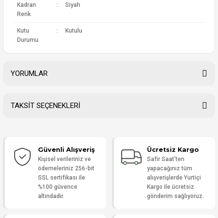
Kadran
:
Siyah
Renk
Kutu
:
Kutulu
Durumu
YORUMLAR
TAKSİT SEÇENEKLERİ
Bu ürüne ilk yorumu siz yapın!
Güvenli Alışveriş
Ücretsiz Kargo
Yorum Yaz
Kişisel verileriniz ve
Safir Saat'ten
ödemeleriniz 256-bit
yapacağınız tüm
SSL sertifikası ile
alışverişlerde Yurtiçi
%100 güvence
Kargo ile ücretsiz
altındadır.
gönderim sağlıyoruz.