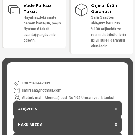
Vade Farksız
Orjinal Ürün
Taksit
Garantisi
Hayalinizdeki saate
Safir Saat'ten
hemen kavuşun, peşin
aldığınız her ürün
fiyatına 6 taksit
%100 orijinaldir ve
avantajıyla güvenle
resmi distribütörlerin
ödeyin.
iki yıl süreli garantisi
altındadır
+90 2163447309
safirsaat@hotmail.com
Atatürk mah. Alemdağ cad. No 104 Ümraniye / İstanbul
ALIŞVERİŞ
HAKKIMIZDA