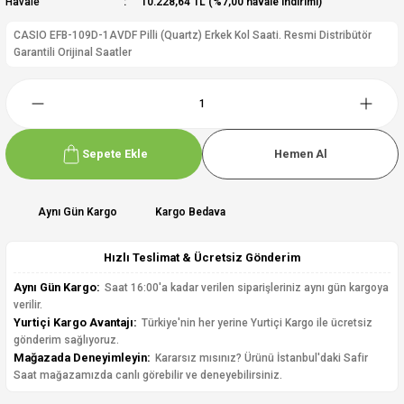
Havale
10.228,64 TL (%7,00 havale indirimi)
CASIO EFB-109D-1AVDF Pilli (Quartz) Erkek Kol Saati. Resmi Distribütör
Garantili Orijinal Saatler
Sepete Ekle
Hemen Al
Aynı Gün Kargo
Kargo Bedava
Hızlı Teslimat & Ücretsiz Gönderim
Aynı Gün Kargo:
Saat 16:00'a kadar verilen siparişleriniz aynı gün kargoya
verilir.
Yurtiçi Kargo Avantajı:
Türkiye'nin her yerine Yurtiçi Kargo ile ücretsiz
gönderim sağlıyoruz.
Mağazada Deneyimleyin:
Kararsız mısınız? Ürünü İstanbul'daki Safir
Saat mağazamızda canlı görebilir ve deneyebilirsiniz.