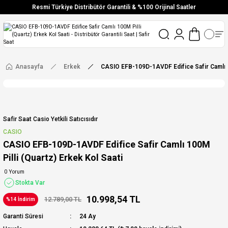
Resmi Türkiye Distribütör Garantili & %100 Orijinal Saatler
Vade Farksız 6 Taksit
Aynı Gün Stoktan Gönderim
Ücretsiz Kargo
Anasayfa
Erkek
CASIO EFB-109D-1AVDF Edifice Safir Camlı 10
Safir Saat Casio Yetkili Satıcısıdır
CASIO
CASIO EFB-109D-1AVDF Edifice Safir Camlı 100M
Pilli (Quartz) Erkek Kol Saati
0 Yorum
Stokta Var
10.998,54 TL
12.789,00 TL
%14 İndirim
Garanti Süresi
24 Ay