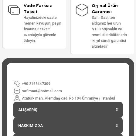
Vade Farksız
Orjinal Ürün
Taksit
Garantisi
Hayalinizdeki saate
Safir Saat'ten
hemen kavuşun, peşin
aldığınız her ürün
fiyatına 6 taksit
%100 orijinaldir ve
avantajıyla güvenle
resmi distribütörlerin
ödeyin.
iki yıl süreli garantisi
altındadır
+90 2163447309
safirsaat@hotmail.com
Atatürk mah. Alemdağ cad. No 104 Ümraniye / İstanbul
ALIŞVERİŞ
HAKKIMIZDA