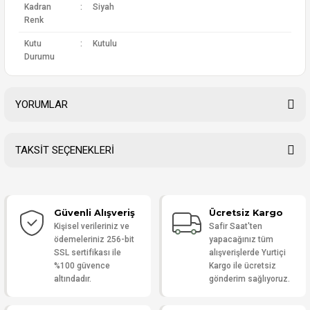
Kadran
:
Siyah
Renk
Kutu
:
Kutulu
Durumu
YORUMLAR
TAKSİT SEÇENEKLERİ
Bu ürüne ilk yorumu siz yapın!
Güvenli Alışveriş
Ücretsiz Kargo
Yorum Yaz
Kişisel verileriniz ve
Safir Saat'ten
ödemeleriniz 256-bit
yapacağınız tüm
SSL sertifikası ile
alışverişlerde Yurtiçi
%100 güvence
Kargo ile ücretsiz
altındadır.
gönderim sağlıyoruz.