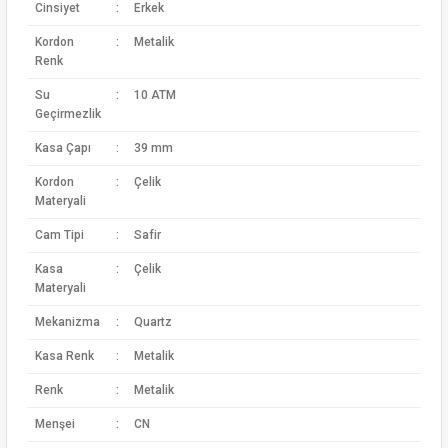
Cinsiyet
:
Erkek
Kordon
:
Metalik
Renk
Su
:
10 ATM
Geçirmezlik
Kasa Çapı
:
39 mm
Kordon
:
Çelik
Materyali
Cam Tipi
:
Safir
Kasa
:
Çelik
Materyali
Mekanizma
:
Quartz
Kasa Renk
:
Metalik
Renk
:
Metalik
Menşei
:
CN