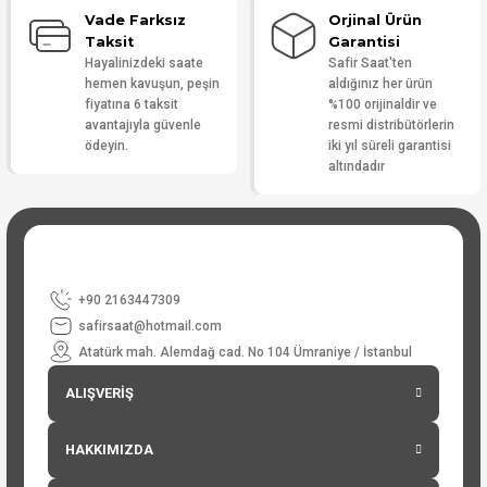
Vade Farksız
Orjinal Ürün
Taksit
Garantisi
Hayalinizdeki saate
Safir Saat'ten
hemen kavuşun, peşin
aldığınız her ürün
fiyatına 6 taksit
%100 orijinaldir ve
avantajıyla güvenle
resmi distribütörlerin
ödeyin.
iki yıl süreli garantisi
altındadır
+90 2163447309
safirsaat@hotmail.com
Atatürk mah. Alemdağ cad. No 104 Ümraniye / İstanbul
ALIŞVERİŞ
HAKKIMIZDA