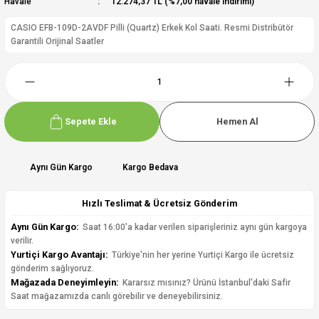
Havale
12.274,37 TL (%7,00 havale indirimi)
CASIO EFB-109D-2AVDF Pilli (Quartz) Erkek Kol Saati. Resmi Distribütör
Garantili Orijinal Saatler
Sepete Ekle
Hemen Al
Aynı Gün Kargo
Kargo Bedava
Hızlı Teslimat & Ücretsiz Gönderim
Aynı Gün Kargo:
Saat 16:00'a kadar verilen siparişleriniz aynı gün kargoya
verilir.
Yurtiçi Kargo Avantajı:
Türkiye'nin her yerine Yurtiçi Kargo ile ücretsiz
gönderim sağlıyoruz.
Mağazada Deneyimleyin:
Kararsız mısınız? Ürünü İstanbul'daki Safir
Saat mağazamızda canlı görebilir ve deneyebilirsiniz.