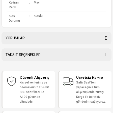
Kadran
:
Mavi
Renk
Kutu
:
Kutulu
Durumu
YORUMLAR
TAKSİT SEÇENEKLERİ
Bu ürüne ilk yorumu siz yapın!
Güvenli Alışveriş
Ücretsiz Kargo
Yorum Yaz
Kişisel verileriniz ve
Safir Saat'ten
ödemeleriniz 256-bit
yapacağınız tüm
SSL sertifikası ile
alışverişlerde Yurtiçi
%100 güvence
Kargo ile ücretsiz
altındadır.
gönderim sağlıyoruz.