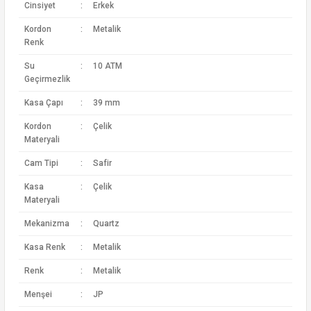
Cinsiyet
:
Erkek
Kordon
:
Metalik
Renk
Su
:
10 ATM
Geçirmezlik
Kasa Çapı
:
39 mm
Kordon
:
Çelik
Materyali
Cam Tipi
:
Safir
Kasa
:
Çelik
Materyali
Mekanizma
:
Quartz
Kasa Renk
:
Metalik
Renk
:
Metalik
Menşei
:
JP