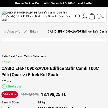
Resmi Türkiye Distribütör Garantili & %100 Orijinal Saatler
Vade Farksız 6 Taksit
Aynı Gün Stoktan Gönderim
Ücretsiz Kargo
Anasayfa
Erkek
CASIO EFB-109D-2AVDF Edifice Safir Camlı 10
Safir Saat Casio Yetkili Satıcısıdır
CASIO
CASIO EFB-109D-2AVDF Edifice Safir Camlı 100M
Pilli (Quartz) Erkek Kol Saati
0 Yorum
Stokta Var
13.198,25 TL
15.346,80 TL
%14 İndirim
Garanti Süresi
24 Ay