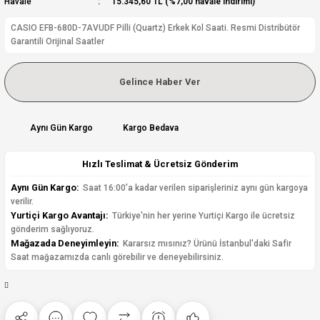
Havale
15.345,60 TL (%7,00 havale indirimi)
CASIO EFB-680D-7AVUDF Pilli (Quartz) Erkek Kol Saati. Resmi Distribütör
Garantili Orijinal Saatler
Gelince Haber Ver
Aynı Gün Kargo
Kargo Bedava
Hızlı Teslimat & Ücretsiz Gönderim
Aynı Gün Kargo:
Saat 16:00'a kadar verilen siparişleriniz aynı gün kargoya
verilir.
Yurtiçi Kargo Avantajı:
Türkiye'nin her yerine Yurtiçi Kargo ile ücretsiz
gönderim sağlıyoruz.
Mağazada Deneyimleyin:
Kararsız mısınız? Ürünü İstanbul'daki Safir
Saat mağazamızda canlı görebilir ve deneyebilirsiniz.