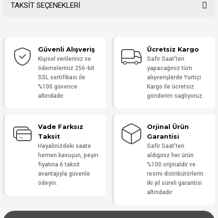
TAKSİT SEÇENEKLERİ
Bu ürüne ilk yorumu siz yapın!
Güvenli Alışveriş
Ücretsiz Kargo
Yorum Yaz
Kişisel verileriniz ve
Safir Saat'ten
ödemeleriniz 256-bit
yapacağınız tüm
SSL sertifikası ile
alışverişlerde Yurtiçi
%100 güvence
Kargo ile ücretsiz
altındadır.
gönderim sağlıyoruz.
Vade Farksız
Orjinal Ürün
Taksit
Garantisi
Hayalinizdeki saate
Safir Saat'ten
hemen kavuşun, peşin
aldığınız her ürün
fiyatına 6 taksit
%100 orijinaldir ve
avantajıyla güvenle
resmi distribütörlerin
ödeyin.
iki yıl süreli garantisi
altındadır