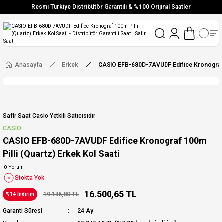
Resmi Türkiye Distribütör Garantili & %100 Orijinal Saatler
Vade Farksız 6 Taksit
Aynı Gün Stoktan Gönderim
Ücretsiz Kargo
Anasayfa
Erkek
CASIO EFB-680D-7AVUDF Edifice Kronograf 1
Safir Saat Casio Yetkili Satıcısıdır
CASIO
CASIO EFB-680D-7AVUDF Edifice Kronograf 100m
Pilli (Quartz) Erkek Kol Saati
0 Yorum
Stokta Yok
16.500,65 TL
19.186,80 TL
%14 İndirim
Garanti Süresi
24 Ay