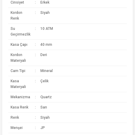
Cinsiyet
:
Erkek
Kordon
:
Siyah
Renk
Su
:
10 ATM
Geçirmezlik
Kasa Çapı
:
40 mm
Kordon
:
Deri
Materyali
Cam Tipi
:
Mineral
Kasa
:
Çelik
Materyali
Mekanizma
:
Quartz
Kasa Renk
:
Sarı
Renk
:
Siyah
Menşei
:
JP