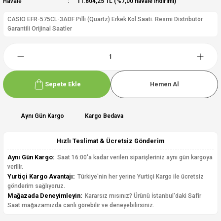
Havale
11.804,25 TL (%7,00 havale indirimi)
CASIO EFR-575CL-3ADF Pilli (Quartz) Erkek Kol Saati. Resmi Distribütör
Garantili Orijinal Saatler
Sepete Ekle
Hemen Al
Aynı Gün Kargo
Kargo Bedava
Hızlı Teslimat & Ücretsiz Gönderim
Aynı Gün Kargo:
Saat 16:00'a kadar verilen siparişleriniz aynı gün kargoya
verilir.
Yurtiçi Kargo Avantajı:
Türkiye'nin her yerine Yurtiçi Kargo ile ücretsiz
gönderim sağlıyoruz.
Mağazada Deneyimleyin:
Kararsız mısınız? Ürünü İstanbul'daki Safir
Saat mağazamızda canlı görebilir ve deneyebilirsiniz.