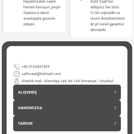
Hayalinizdeki saate
Safir Saat'ten
hemen kavuşun, peşin
aldığınız her ürün
fiyatına 6 taksit
%100 orijinaldir ve
avantajıyla güvenle
resmi distribütörlerin
ödeyin.
iki yıl süreli garantisi
altındadır
+90 2163447309
safirsaat@hotmail.com
Atatürk mah. Alemdağ cad. No 104 Ümraniye / İstanbul
ALIŞVERİŞ
HAKKIMIZDA
YARDIM