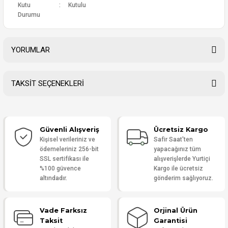
Kutu
:
Kutulu
Durumu
YORUMLAR
TAKSİT SEÇENEKLERİ
Bu ürüne ilk yorumu siz yapın!
Güvenli Alışveriş
Ücretsiz Kargo
Yorum Yaz
Kişisel verileriniz ve
Safir Saat'ten
ödemeleriniz 256-bit
yapacağınız tüm
SSL sertifikası ile
alışverişlerde Yurtiçi
%100 güvence
Kargo ile ücretsiz
altındadır.
gönderim sağlıyoruz.
Vade Farksız
Orjinal Ürün
Taksit
Garantisi