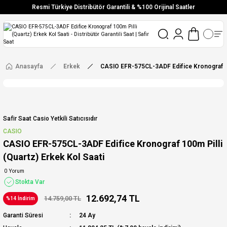
Resmi Türkiye Distribütör Garantili & %100 Orijinal Saatler
Vade Farksız 6 Taksit
Aynı Gün Stoktan Gönderim
Ücretsiz Kargo
Anasayfa
Erkek
CASIO EFR-575CL-3ADF Edifice Kronograf 100
Safir Saat Casio Yetkili Satıcısıdır
CASIO
CASIO EFR-575CL-3ADF Edifice Kronograf 100m Pilli
(Quartz) Erkek Kol Saati
0 Yorum
Stokta Var
12.692,74 TL
14.759,00 TL
%14 İndirim
Garanti Süresi
24 Ay