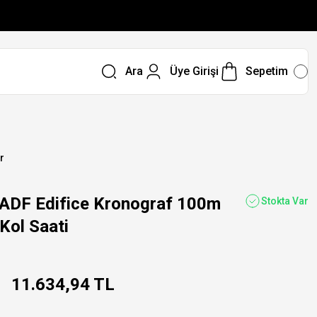
Ara
Üye Girişi
Sepetim
r
ADF Edifice Kronograf 100m
Stokta Var
 Kol Saati
11.634,94 TL