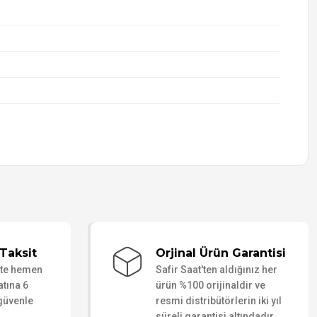
Taksit
Orjinal Ürün Garantisi
ate hemen
Safir Saat'ten aldığınız her
atına 6
ürün %100 orijinaldir ve
 güvenle
resmi distribütörlerin iki yıl
süreli garantisi altındadır