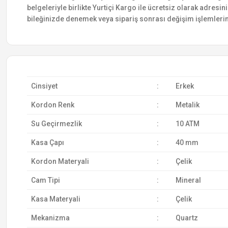
belgeleriyle birlikte Yurtiçi Kargo ile ücretsiz olarak adresin
bileğinizde denemek veya sipariş sonrası değişim işlemlerin
Cinsiyet
:
Erkek
Kordon Renk
:
Metalik
Su Geçirmezlik
:
10 ATM
Kasa Çapı
:
40 mm
Kordon Materyali
:
Çelik
Cam Tipi
:
Mineral
Kasa Materyali
:
Çelik
Mekanizma
:
Quartz