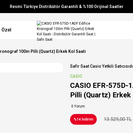
Resmi Türkiye Distribütör Garantili & %100 Orijinal Saatler
Vade Farksız 6 Taksit
 Özel
Aynı Gün Stoktan Gönderim
Ücretsiz Kargo
onograf 100m Pilli (Quartz) Erkek Kol Saati
Safir Saat Casio Yetkili Satıcısıdı
CASIO
CASIO EFR-575D-1
Pilli (Quartz) Erkek
0 Yorum
13.529,00 TL
%14 İndirim