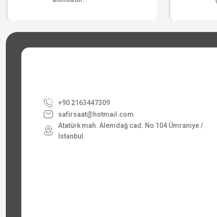
+90 2163447309
safirsaat@hotmail.com
Atatürk mah. Alemdağ cad. No 104 Ümraniye /
İstanbul