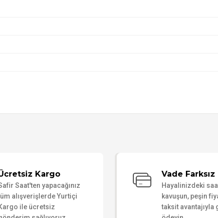
Bu ürüne ilk yorumu siz yapın!
Ücretsiz Kargo
Vade Farksız 
Safir Saat'ten yapacağınız
Hayalinizdeki sa
Yorum Yaz
tüm alışverişlerde Yurtiçi
kavuşun, peşin fiy
Kargo ile ücretsiz
taksit avantajıyla
gönderim sağlıyoruz.
ödeyin.