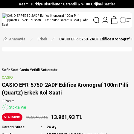
Resmi Türkiye Distribütör Garantili & %100 Orijinal Saatler
Vade Farksız 6 Taksit
Aynı Gün Stoktan Gönderim
Ücretsiz Kargo
Anasayfa
Erkek
CASIO EFR-575D-2ADF Edifice Kronograf 100m
Safir Saat Casio Yetkili Satıcısıdır
CASIO
CASIO EFR-575D-2ADF Edifice Kronograf 100m Pilli
(Quartz) Erkek Kol Saati
0 Yorum
Stokta Var
13.961,93 TL
16.234,80 TL
%14 İndirim
Garanti Süresi
24 Ay