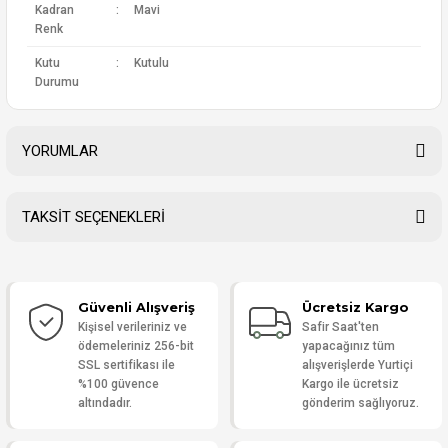
Kadran
:
Mavi
Renk
Kutu
:
Kutulu
Durumu
YORUMLAR
TAKSİT SEÇENEKLERİ
Bu ürüne ilk yorumu siz yapın!
Güvenli Alışveriş
Ücretsiz Kargo
Yorum Yaz
Kişisel verileriniz ve
Safir Saat'ten
ödemeleriniz 256-bit
yapacağınız tüm
SSL sertifikası ile
alışverişlerde Yurtiçi
%100 güvence
Kargo ile ücretsiz
altındadır.
gönderim sağlıyoruz.