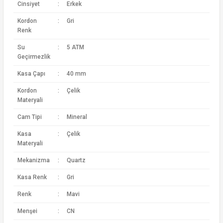
Cinsiyet
:
Erkek
Kordon
:
Gri
Renk
Su
:
5 ATM
Geçirmezlik
Kasa Çapı
:
40 mm
Kordon
:
Çelik
Materyali
Cam Tipi
:
Mineral
Kasa
:
Çelik
Materyali
Mekanizma
:
Quartz
Kasa Renk
:
Gri
Renk
:
Mavi
Menşei
:
CN