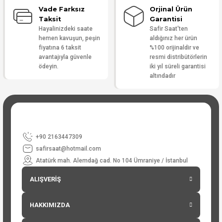
Vade Farksız
Orjinal Ürün
Taksit
Garantisi
Hayalinizdeki saate
Safir Saat'ten
hemen kavuşun, peşin
aldığınız her ürün
fiyatına 6 taksit
%100 orijinaldir ve
avantajıyla güvenle
resmi distribütörlerin
ödeyin.
iki yıl süreli garantisi
altındadır
+90 2163447309
safirsaat@hotmail.com
Atatürk mah. Alemdağ cad. No 104 Ümraniye / İstanbul
ALIŞVERİŞ
HAKKIMIZDA