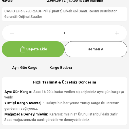
Havale
12.984,59 TL (%7,00 havale indirimi)
CASIO EFR-575D-2ADF Pilli (Quartz) Erkek Kol Saati. Resmi Distribütör
Garantili Orijinal Saatler
Sepete Ekle
Hemen Al
Aynı Gün Kargo
Kargo Bedava
Hızlı Teslimat & Ücretsiz Gönderim
Aynı Gün Kargo:
Saat 16:00'a kadar verilen siparişleriniz aynı gün kargoya
verilir.
Yurtiçi Kargo Avantajı:
Türkiye'nin her yerine Yurtiçi Kargo ile ücretsiz
gönderim sağlıyoruz.
Mağazada Deneyimleyin:
Kararsız mısınız? Ürünü İstanbul'daki Safir
Saat mağazamızda canlı görebilir ve deneyebilirsiniz.