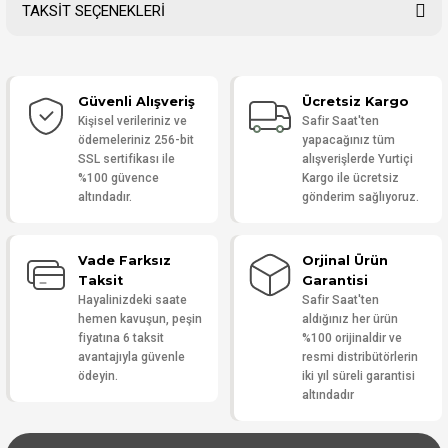
TAKSİT SEÇENEKLERİ
Bu ürüne ilk yorumu siz yapın!
Güvenli Alışveriş
Ücretsiz Kargo
Yorum Yaz
Kişisel verileriniz ve
Safir Saat'ten
ödemeleriniz 256-bit
yapacağınız tüm
SSL sertifikası ile
alışverişlerde Yurtiçi
%100 güvence
Kargo ile ücretsiz
altındadır.
gönderim sağlıyoruz.
Vade Farksız
Orjinal Ürün
Taksit
Garantisi
Hayalinizdeki saate
Safir Saat'ten
hemen kavuşun, peşin
aldığınız her ürün
fiyatına 6 taksit
%100 orijinaldir ve
avantajıyla güvenle
resmi distribütörlerin
ödeyin.
iki yıl süreli garantisi
altındadır