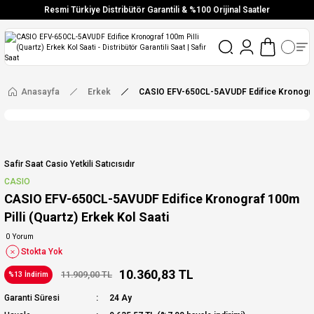
Resmi Türkiye Distribütör Garantili & %100 Orijinal Saatler
Vade Farksız 6 Taksit
Aynı Gün Stoktan Gönderim
Ücretsiz Kargo
Anasayfa
Erkek
CASIO EFV-650CL-5AVUDF Edifice Kronograf 
Safir Saat Casio Yetkili Satıcısıdır
CASIO
CASIO EFV-650CL-5AVUDF Edifice Kronograf 100m
Pilli (Quartz) Erkek Kol Saati
0 Yorum
Stokta Yok
10.360,83 TL
11.909,00 TL
%13 İndirim
Garanti Süresi
24 Ay