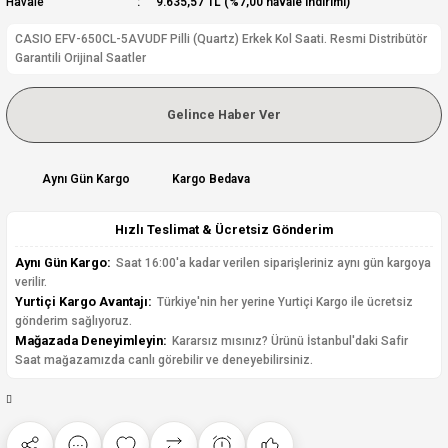
Havale
9.635,57 TL (%7,00 havale indirimi)
CASIO EFV-650CL-5AVUDF Pilli (Quartz) Erkek Kol Saati. Resmi Distribütör
Garantili Orijinal Saatler
Gelince Haber Ver
Aynı Gün Kargo
Kargo Bedava
Hızlı Teslimat & Ücretsiz Gönderim
Aynı Gün Kargo:
Saat 16:00'a kadar verilen siparişleriniz aynı gün kargoya
verilir.
Yurtiçi Kargo Avantajı:
Türkiye'nin her yerine Yurtiçi Kargo ile ücretsiz
gönderim sağlıyoruz.
Mağazada Deneyimleyin:
Kararsız mısınız? Ürünü İstanbul'daki Safir
Saat mağazamızda canlı görebilir ve deneyebilirsiniz.