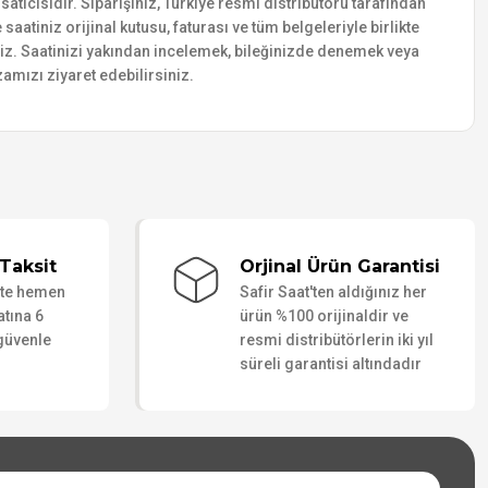
tıcısıdır. Siparişiniz, Türkiye resmi distribütörü tarafından
saatiniz orijinal kutusu, faturası ve tüm belgeleriyle birlikte
siniz. Saatinizi yakından incelemek, bileğinizde denemek veya
amızı ziyaret edebilirsiniz.
Taksit
Orjinal Ürün Garantisi
ate hemen
Safir Saat'ten aldığınız her
atına 6
ürün %100 orijinaldir ve
 güvenle
resmi distribütörlerin iki yıl
süreli garantisi altındadır