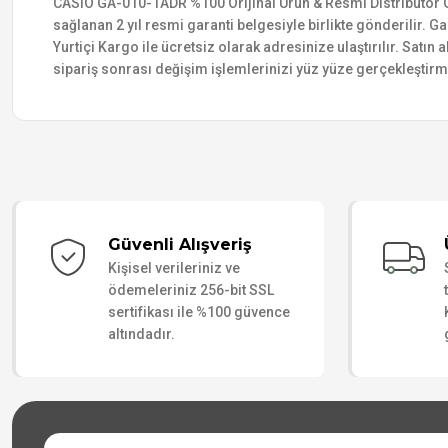
CASIO GA-010-1ADR %100 Orijinal Ürün & Resmi Distribütör Gara
sağlanan 2 yıl resmi garanti belgesiyle birlikte gönderilir. Ga
Yurtiçi Kargo ile ücretsiz olarak adresinize ulaştırılır. Satı
sipariş sonrası değişim işlemlerinizi yüz yüze gerçekleştir
Güvenli Alışveriş
Kişisel verileriniz ve
ödemeleriniz 256-bit SSL
sertifikası ile %100 güvence
altındadır.