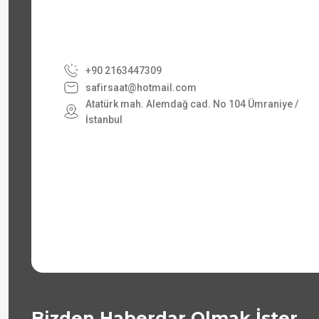
+90 2163447309
safirsaat@hotmail.com
Atatürk mah. Alemdağ cad. No 104 Ümraniye /
İstanbul
Bizden Haberdar Olmak İster