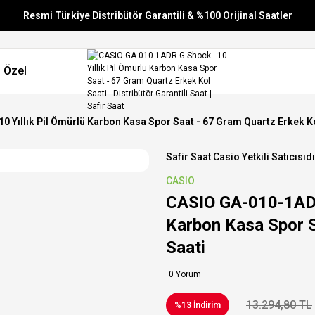
Resmi Türkiye Distribütör Garantili & %100 Orijinal Saatler
Vade Farksız 6 Taksit
 Özel
Aynı Gün Stoktan Gönderim
Ücretsiz Kargo
 Yıllık Pil Ömürlü Karbon Kasa Spor Saat - 67 Gram Quartz Erkek Ko
Safir Saat Casio Yetkili Satıcısıdı
CASIO
CASIO GA-010-1ADR 
Karbon Kasa Spor S
Saati
0 Yorum
13.294,80 TL
%13 İndirim