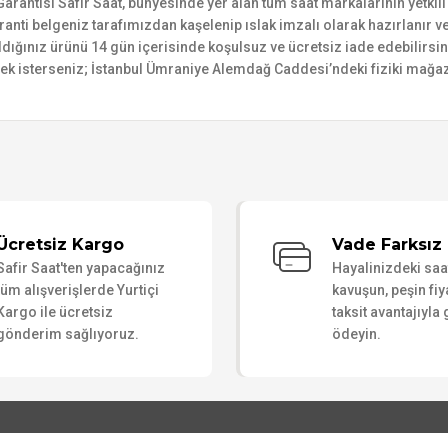
ntisi Safir Saat, bünyesinde yer alan tüm saat markalarının yetkili sa
ranti belgeniz tarafımızdan kaşelenip ıslak imzalı olarak hazırlanır ve 
n aldığınız ürünü 14 gün içerisinde koşulsuz ve ücretsiz iade edebilir
mek isterseniz; İstanbul Ümraniye Alemdağ Caddesi’ndeki fiziki mağaz
Bu ürüne ilk yorumu siz yapın!
Ücretsiz Kargo
Vade Farksız 
Safir Saat'ten yapacağınız
Hayalinizdeki sa
Yorum Yaz
tüm alışverişlerde Yurtiçi
kavuşun, peşin fiy
Kargo ile ücretsiz
taksit avantajıyla
gönderim sağlıyoruz.
ödeyin.