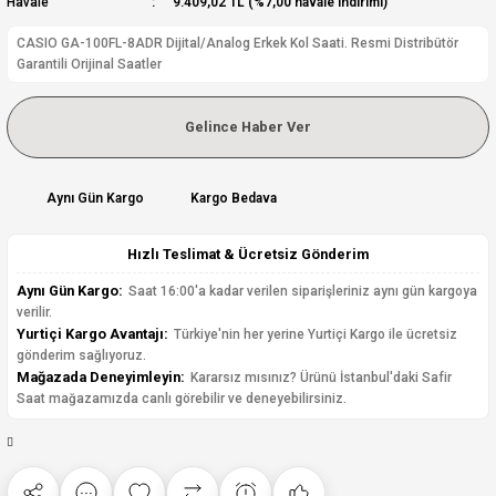
Havale
9.409,02 TL (%7,00 havale indirimi)
CASIO GA-100FL-8ADR Dijital/Analog Erkek Kol Saati. Resmi Distribütör
Garantili Orijinal Saatler
Gelince Haber Ver
Aynı Gün Kargo
Kargo Bedava
Hızlı Teslimat & Ücretsiz Gönderim
Aynı Gün Kargo:
Saat 16:00'a kadar verilen siparişleriniz aynı gün kargoya
verilir.
Yurtiçi Kargo Avantajı:
Türkiye'nin her yerine Yurtiçi Kargo ile ücretsiz
gönderim sağlıyoruz.
Mağazada Deneyimleyin:
Kararsız mısınız? Ürünü İstanbul'daki Safir
Saat mağazamızda canlı görebilir ve deneyebilirsiniz.