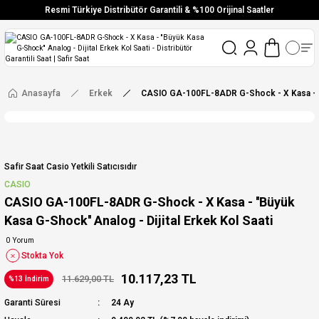
Resmi Türkiye Distribütör Garantili & %100 Orijinal Saatler
Vade Farksız 6 Taksit
Aynı Gün Stoktan Gönderim
Ücretsiz Kargo
Anasayfa
Erkek
CASIO GA-100FL-8ADR G-Shock - X Kasa - ''B
Safir Saat Casio Yetkili Satıcısıdır
CASIO
CASIO GA-100FL-8ADR G-Shock - X Kasa - ''Büyük
Kasa G-Shock'' Analog - Dijital Erkek Kol Saati
0 Yorum
Stokta Yok
10.117,23 TL
11.629,00 TL
%13 İndirim
Garanti Süresi
24 Ay