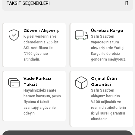
TAKSİT SEÇENEKLERİ
Bu ürüne ilk yorumu siz yapın!
Güvenli Alışveriş
Ücretsiz Kargo
Yorum Yaz
Kişisel verileriniz ve
Safir Saat'ten
ödemeleriniz 256-bit
yapacağınız tüm
SSL sertifikası ile
alışverişlerde Yurtiçi
%100 güvence
Kargo ile ücretsiz
altındadır.
gönderim sağlıyoruz.
Vade Farksız
Orjinal Ürün
Taksit
Garantisi
Hayalinizdeki saate
Safir Saat'ten
hemen kavuşun, peşin
aldığınız her ürün
fiyatına 6 taksit
%100 orijinaldir ve
avantajıyla güvenle
resmi distribütörlerin
ödeyin.
iki yıl süreli garantisi
altındadır