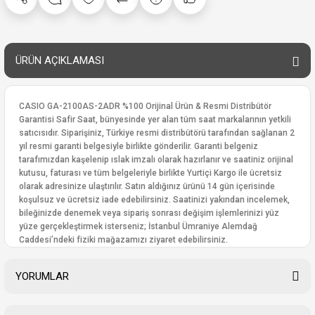
ÜRÜN AÇIKLAMASI
CASIO GA-2100AS-2ADR %100 Orijinal Ürün & Resmi Distribütör
Garantisi Safir Saat, bünyesinde yer alan tüm saat markalarının yetkili
satıcısıdır. Siparişiniz, Türkiye resmi distribütörü tarafından sağlanan 2
yıl resmi garanti belgesiyle birlikte gönderilir. Garanti belgeniz
tarafımızdan kaşelenip ıslak imzalı olarak hazırlanır ve saatiniz orijinal
kutusu, faturası ve tüm belgeleriyle birlikte Yurtiçi Kargo ile ücretsiz
olarak adresinize ulaştırılır. Satın aldığınız ürünü 14 gün içerisinde
koşulsuz ve ücretsiz iade edebilirsiniz. Saatinizi yakından incelemek,
bileğinizde denemek veya sipariş sonrası değişim işlemlerinizi yüz
yüze gerçekleştirmek isterseniz; İstanbul Ümraniye Alemdağ
Caddesi’ndeki fiziki mağazamızı ziyaret edebilirsiniz.
YORUMLAR