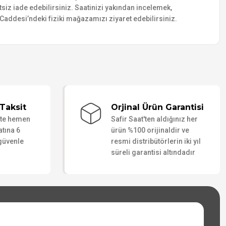
etsiz iade edebilirsiniz. Saatinizi yakından incelemek,
addesi’ndeki fiziki mağazamızı ziyaret edebilirsiniz.
Taksit
Orjinal Ürün Garantisi
ate hemen
Safir Saat'ten aldığınız her
atına 6
ürün %100 orijinaldir ve
 güvenle
resmi distribütörlerin iki yıl
süreli garantisi altındadır