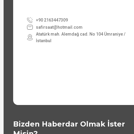
+90 2163447309
safirsaat@hotmail.com
Atatürk mah. Alemdağ cad. No 104 Ümraniye /
İstanbul
Bizden Haberdar Olmak İster
Misin?