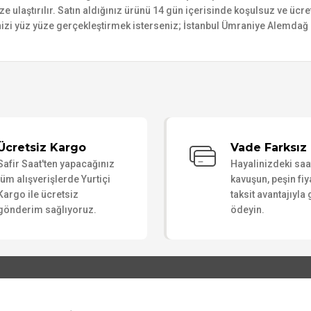
ize ulaştırılır. Satın aldığınız ürünü 14 gün içerisinde koşulsuz ve ücr
izi yüz yüze gerçekleştirmek isterseniz; İstanbul Ümraniye Alemdağ C
Bu ürüne ilk yorumu siz yapın!
Ücretsiz Kargo
Vade Farksız 
Safir Saat'ten yapacağınız
Hayalinizdeki sa
Yorum Yaz
tüm alışverişlerde Yurtiçi
kavuşun, peşin fiy
Kargo ile ücretsiz
taksit avantajıyla
gönderim sağlıyoruz.
ödeyin.