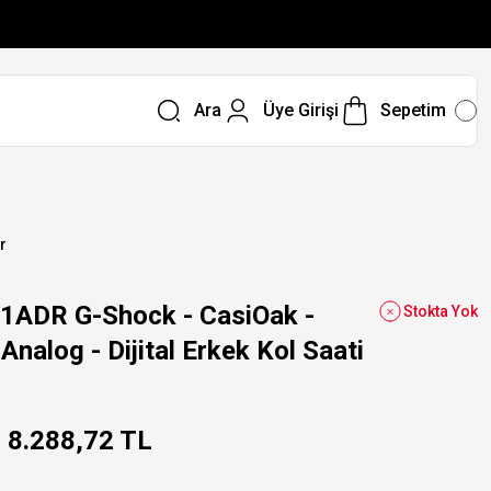
Ara
Üye Girişi
Sepetim
r
1ADR G-Shock - CasiOak -
Stokta Yok
nalog - Dijital Erkek Kol Saati
8.288,72 TL