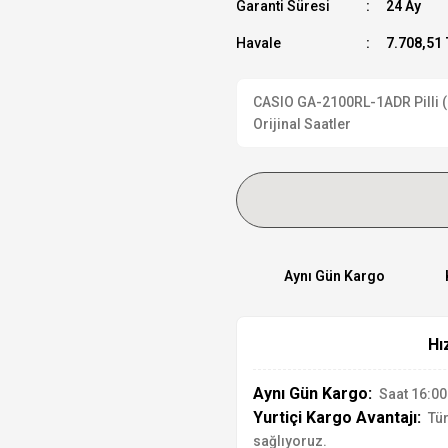
Garanti Süresi
24 Ay
Havale
7.708,51 
CASIO GA-2100RL-1ADR Pilli (Q
Orijinal Saatler
Aynı Gün Kargo
Hı
Aynı Gün Kargo:
Saat 16:00'
Yurtiçi Kargo Avantajı:
Tür
sağlıyoruz.