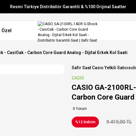
Resmi Türkiye Distribütör Garantili & %100 Orijinal Saatler
Vade Farksız 6 Taksit
 Özel
Aynı Gün Stoktan Gönderim
Ücretsiz Kargo
 CasiOak - Carbon Core Guard Analog - Dijital Erkek Kol Saati
Safir Saat Casio Yetkili Satıcısıdı
CASIO
CASIO GA-2100RL-
Carbon Core Guard A
0 Yorum
9.419,00 TL
%12 İndirim