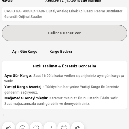
Havale
7.683,96 TL (%7,00 havale indirimi)
CASIO GA-700SKC-1ADR Dijital/Analog Erkek Kol Saati. Resmi Distribütör
Garantili Orijinal Saatler
Gelince Haber Ver
Aynı Gün Kargo
Kargo Bedava
Hızlı Teslimat & Ücretsiz Gönderim
Aynı Gün Kargo:
Saat 16:00'a kadar verilen siparişleriniz aynı gün kargoya
verilir.
Yurtiçi Kargo Avantajı:
Türkiye'nin her yerine Yurtiçi Kargo ile ücretsiz
gönderim sağlıyoruz.
Mağazada Deneyimleyin:
Kararsız mısınız? Ürünü İstanbul'daki Safir
Saat mağazamızda canlı görebilir ve deneyebilirsiniz.