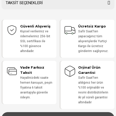
TAKSİT SEÇENEKLERİ
Bu ürüne ilk yorumu siz yapın!
Güvenli Alışveriş
Ücretsiz Kargo
Yorum Yaz
Kişisel verileriniz ve
Safir Saat'ten
ödemeleriniz 256-bit
yapacağınız tüm
SSL sertifikası ile
alışverişlerde Yurtiçi
%100 güvence
Kargo ile ücretsiz
altındadır.
gönderim sağlıyoruz.
Vade Farksız
Orjinal Ürün
Taksit
Garantisi
Hayalinizdeki saate
Safir Saat'ten
hemen kavuşun, peşin
aldığınız her ürün
fiyatına 6 taksit
%100 orijinaldir ve
avantajıyla güvenle
resmi distribütörlerin
ödeyin.
iki yıl süreli garantisi
altındadır