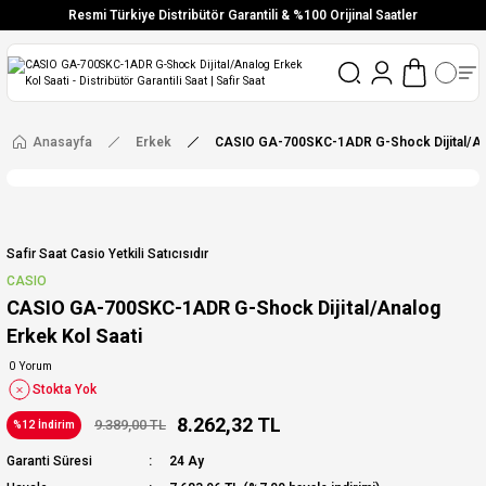
Resmi Türkiye Distribütör Garantili & %100 Orijinal Saatler
Vade Farksız 6 Taksit
Aynı Gün Stoktan Gönderim
Ücretsiz Kargo
Anasayfa
Erkek
CASIO GA-700SKC-1ADR G-Shock Dijital/Ana
Safir Saat Casio Yetkili Satıcısıdır
CASIO
CASIO GA-700SKC-1ADR G-Shock Dijital/Analog
Erkek Kol Saati
0 Yorum
Stokta Yok
8.262,32 TL
9.389,00 TL
%12 İndirim
Garanti Süresi
24 Ay