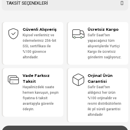
TAKSİT SEÇENEKLERİ
Bu ürüne ilk yorumu siz yapın!
Güvenli Alışveriş
Ücretsiz Kargo
Yorum Yaz
Kişisel verileriniz ve
Safir Saat'ten
ödemeleriniz 256-bit
yapacağınız tüm
SSL sertifikası ile
alışverişlerde Yurtiçi
%100 güvence
Kargo ile ücretsiz
altındadır.
gönderim sağlıyoruz.
Vade Farksız
Orjinal Ürün
Taksit
Garantisi
Hayalinizdeki saate
Safir Saat'ten
hemen kavuşun, peşin
aldığınız her ürün
fiyatına 6 taksit
%100 orijinaldir ve
avantajıyla güvenle
resmi distribütörlerin
ödeyin.
iki yıl süreli garantisi
altındadır