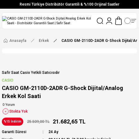
Resmi Türkiye Distribütör Garantili & %100 Orijinal Saatler
Vade Farksız 6 Taksit
Aynı Gün Stoktan Gönderim
Ücretsiz Kargo
Anasayfa
Erkek
CASIO GM-2110D-2ADR G-Shock Dijital/Anal
Safir Saat Casio Yetkili Satıcısıdır
CASIO
CASIO GM-2110D-2ADR G-Shock Dijital/Analog
Erkek Kol Saati
0 Yorum
Stokta Yok
21.682,65 TL
25.509,00 TL
%15 İndirim
Garanti Süresi
24 Ay