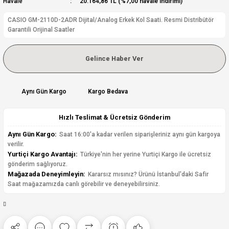
Havale
20.164,86 TL (%7,00 havale indirimi)
CASIO GM-2110D-2ADR Dijital/Analog Erkek Kol Saati. Resmi Distribütör
Garantili Orijinal Saatler
Gelince Haber Ver
Aynı Gün Kargo
Kargo Bedava
Hızlı Teslimat & Ücretsiz Gönderim
Aynı Gün Kargo:
Saat 16:00'a kadar verilen siparişleriniz aynı gün kargoya
verilir.
Yurtiçi Kargo Avantajı:
Türkiye'nin her yerine Yurtiçi Kargo ile ücretsiz
gönderim sağlıyoruz.
Mağazada Deneyimleyin:
Kararsız mısınız? Ürünü İstanbul'daki Safir
Saat mağazamızda canlı görebilir ve deneyebilirsiniz.