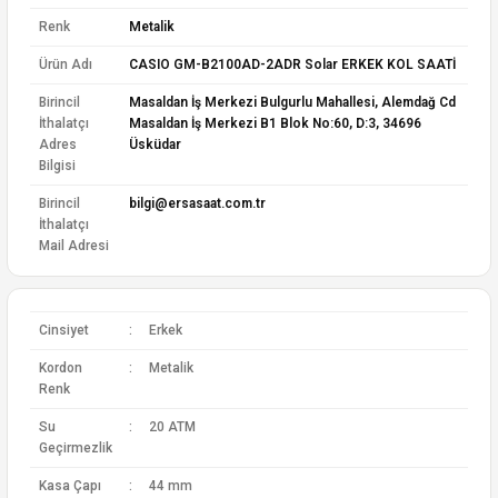
Renk
Metalik
Ürün Adı
CASIO GM-B2100AD-2ADR Solar ERKEK KOL SAATİ
Birincil
Masaldan İş Merkezi Bulgurlu Mahallesi, Alemdağ Cd
İthalatçı
Masaldan İş Merkezi B1 Blok No:60, D:3, 34696
Adres
Üsküdar
Bilgisi
Birincil
bilgi@ersasaat.com.tr
İthalatçı
Mail Adresi
Cinsiyet
:
Erkek
Kordon
:
Metalik
Renk
Su
:
20 ATM
Geçirmezlik
Kasa Çapı
:
44 mm