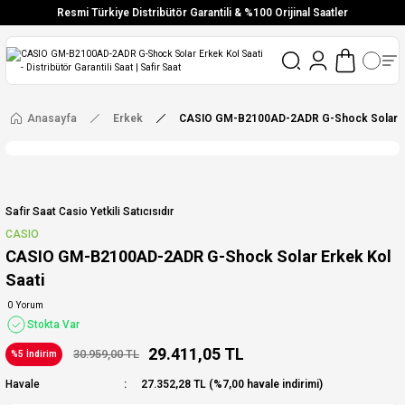
Resmi Türkiye Distribütör Garantili & %100 Orijinal Saatler
Vade Farksız 6 Taksit
Aynı Gün Stoktan Gönderim
Ücretsiz Kargo
Anasayfa
Erkek
CASIO GM-B2100AD-2ADR G-Shock Solar Er
Safir Saat Casio Yetkili Satıcısıdır
CASIO
CASIO GM-B2100AD-2ADR G-Shock Solar Erkek Kol
Saati
0 Yorum
Stokta Var
29.411,05 TL
30.959,00 TL
%5 İndirim
Havale
27.352,28 TL (%7,00 havale indirimi)