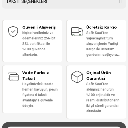
TAKSİT SEÇENEKLERİ
Bu ürüne ilk yorumu siz yapın!
Güvenli Alışveriş
Ücretsiz Kargo
Yorum Yaz
Kişisel verileriniz ve
Safir Saat'ten
ödemeleriniz 256-bit
yapacağınız tüm
SSL sertifikası ile
alışverişlerde Yurtiçi
%100 güvence
Kargo ile ücretsiz
altındadır.
gönderim sağlıyoruz.
Vade Farksız
Orjinal Ürün
Taksit
Garantisi
Hayalinizdeki saate
Safir Saat'ten
hemen kavuşun, peşin
aldığınız her ürün
fiyatına 6 taksit
%100 orijinaldir ve
avantajıyla güvenle
resmi distribütörlerin
ödeyin.
iki yıl süreli garantisi
altındadır