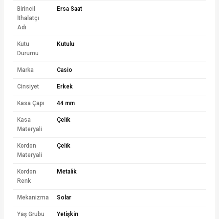
Birincil
Ersa Saat
İthalatçı
Adı
Kutu
Kutulu
Durumu
Marka
Casio
Cinsiyet
Erkek
Kasa Çapı
44 mm
Kasa
Çelik
Materyali
Kordon
Çelik
Materyali
Kordon
Metalik
Renk
Mekanizma
Solar
Yaş Grubu
Yetişkin