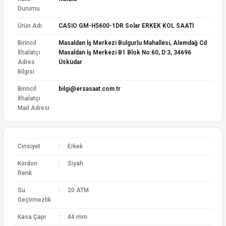
Durumu
Ürün Adı
CASIO GM-H5600-1DR Solar ERKEK KOL SAATİ
Birincil
Masaldan İş Merkezi Bulgurlu Mahallesi, Alemdağ Cd
İthalatçı
Masaldan İş Merkezi B1 Blok No:60, D:3, 34696
Adres
Üsküdar
Bilgisi
Birincil
bilgi@ersasaat.com.tr
İthalatçı
Mail Adresi
Cinsiyet
:
Erkek
Kordon
:
Siyah
Renk
Su
:
20 ATM
Geçirmezlik
Kasa Çapı
:
44 mm