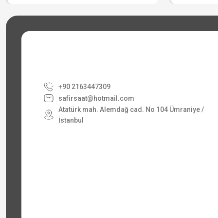
+90 2163447309
safirsaat@hotmail.com
Atatürk mah. Alemdağ cad. No 104 Ümraniye /
İstanbul