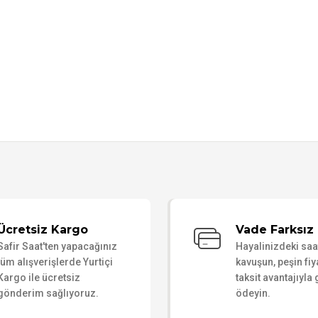
Bu ürüne ilk yorumu siz yapın!
Ücretsiz Kargo
Vade Farksız 
Safir Saat'ten yapacağınız
Hayalinizdeki sa
Yorum Yaz
tüm alışverişlerde Yurtiçi
kavuşun, peşin fiy
Kargo ile ücretsiz
taksit avantajıyla
gönderim sağlıyoruz.
ödeyin.