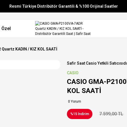
Resmi Türkiye Distribütör Garantili & %100 Orijinal Saatler
Vade Farksız 6 Taksit
 Özel
Aynı Gün Stoktan Gönderim
Ücretsiz Kargo
Quartz KADIN / KIZ KOL SAATİ
Safir Saat Casio Yetkili Satıcısıdı
CASIO
CASIO GMA-P2100V
KOL SAATİ
0 Yorum
7.599,00 TL
%15 İndirim