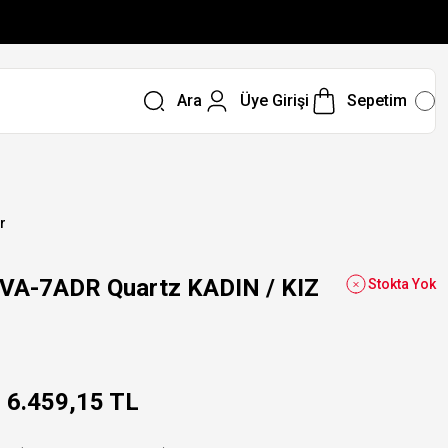
Ara
Üye Girişi
Sepetim
r
A-7ADR Quartz KADIN / KIZ
Stokta Yok
6.459,15 TL