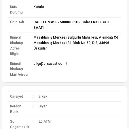
Kutu
Kutulu
Durumu
Ürün Adı
CASIO GMW-BZ5000BD-1DR Solar ERKEK KOL
SAATİ
Birincil
Masaldan İş Merkezi Bulgurlu Mahallesi, Alemdağ Cd
İthalatçı
Masaldan İş Merkezi B1 Blok No:60, D:3, 34696
Adres
Üsküdar
Bilgisi
Birincil
bilgi@ersasaat.com.tr
İthalatçı
Mail Adresi
Cinsiyet
:
Erkek
Kordon
:
Siyah
Renk
Su
:
20 ATM
Geçirmezlik