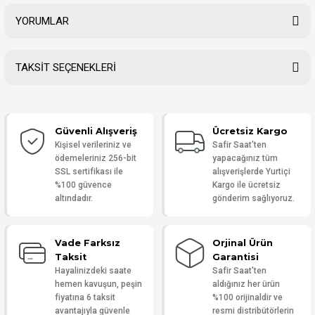
YORUMLAR
TAKSİT SEÇENEKLERİ
Bu ürüne ilk yorumu siz yapın!
Güvenli Alışveriş
Ücretsiz Kargo
Yorum Yaz
Kişisel verileriniz ve
Safir Saat'ten
ödemeleriniz 256-bit
yapacağınız tüm
SSL sertifikası ile
alışverişlerde Yurtiçi
%100 güvence
Kargo ile ücretsiz
altındadır.
gönderim sağlıyoruz.
Vade Farksız
Orjinal Ürün
Taksit
Garantisi
Hayalinizdeki saate
Safir Saat'ten
hemen kavuşun, peşin
aldığınız her ürün
fiyatına 6 taksit
%100 orijinaldir ve
avantajıyla güvenle
resmi distribütörlerin