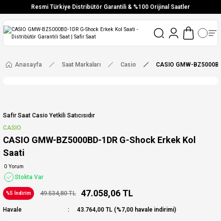
Resmi Türkiye Distribütör Garantili & %100 Orijinal Saatler
Vade Farksız 6 Taksit
Aynı Gün Stoktan Gönderim
Ücretsiz Kargo
Anasayfa
Saat Markaları
Casio
CASIO GMW-BZ5000BD-
Safir Saat Casio Yetkili Satıcısıdır
CASIO
CASIO GMW-BZ5000BD-1DR G-Shock Erkek Kol
Saati
0 Yorum
Stokta Var
47.058,06 TL
49.534,80 TL
%5 İndirim
Havale
43.764,00 TL (%7,00 havale indirimi)