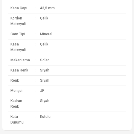
Kasa Çapı
:
43,5 mm
Kordon
:
Çelik
Materyali
Cam Tipi
:
Mineral
Kasa
:
Çelik
Materyali
Mekanizma
:
Solar
Kasa Renk
:
Siyah
Renk
:
Siyah
Menşei
:
JP
Kadran
:
Siyah
Renk
Kutu
:
Kutulu
Durumu