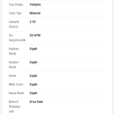
Yaş Grubu
Yetişkin
Cam Tipi
Mineral
Garanti
2 Yıl
Süresi
Su
20 ATM
Geçirmezlik
Kadran
Siyah
Renk
Kordon
Siyah
Renk
Renk
Siyah
Web Color
Siyah
Kasa Renk
Siyah
Birincil
Ersa Saat
İthalatçı
Adı