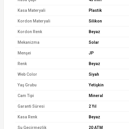
Kasa Materyali
Plastik
Kordon Materyali
Silikon
Kordon Renk
Beyaz
Mekanizma
Solar
Menşei
JP
Renk
Beyaz
Web Color
Siyah
Yaş Grubu
Yetişkin
Cam Tipi
Mineral
Garanti Süresi
2 Yıl
Kasa Renk
Beyaz
Su Geçirmezlik
20 ATM