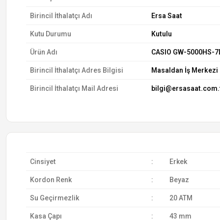
Birincil İthalatçı Adı
Ersa Saat
Kutu Durumu
Kutulu
Ürün Adı
CASIO GW-5000HS-7D
Birincil İthalatçı Adres Bilgisi
Masaldan İş Merkezi 
Birincil İthalatçı Mail Adresi
bilgi@ersasaat.com.
Cinsiyet
:
Erkek
Kordon Renk
:
Beyaz
Su Geçirmezlik
:
20 ATM
Kasa Çapı
:
43 mm