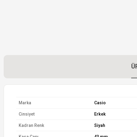
Ü
Marka
Casio
Cinsiyet
Erkek
Kadran Renk
Siyah
Kasa Çapı
43 mm