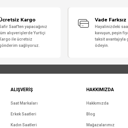
Bu ürüne ilk yorumu siz yapın!
Ücretsiz Kargo
Vade Farksız 
Safir Saat'ten yapacağınız
Hayalinizdeki sa
Yorum Yaz
tüm alışverişlerde Yurtiçi
kavuşun, peşin fiy
Kargo ile ücretsiz
taksit avantajıyla
gönderim sağlıyoruz.
ödeyin.
ALIŞVERİŞ
HAKKIMIZDA
Saat Markaları
Hakkımızda
Erkek Saatleri
Blog
Kadın Saatleri
Mağazalarımız