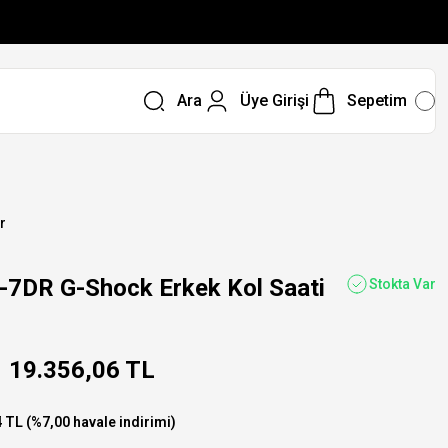
Ara
Üye Girişi
Sepetim
r
7DR G-Shock Erkek Kol Saati
Stokta Var
19.356,06 TL
 TL (%7,00 havale indirimi)