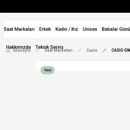
Saat Markaları
Erkek
Kadın / Kız
Unisex
Babalar Günü
Hakkımızda
Teknik Servis
Anasayfa
Saat Markaları
Casio
CASIO GW
Yeni