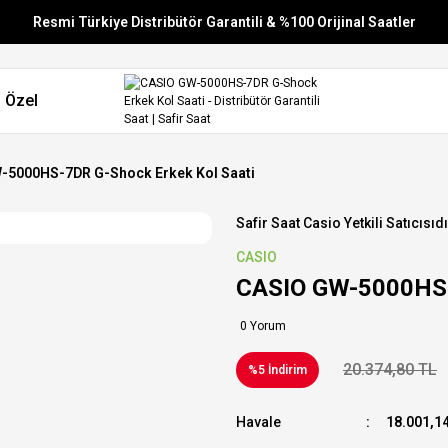
Resmi Türkiye Distribütör Garantili & %100 Orijinal Saatler
Vade Farksız 6 Taksit
 Özel
Aynı Gün Stoktan Gönderim
Ücretsiz Kargo
-5000HS-7DR G-Shock Erkek Kol Saati
Safir Saat Casio Yetkili Satıcısıdı
CASIO
CASIO GW-5000HS-
0 Yorum
20.374,80 TL
%5 İndirim
Havale
18.001,14