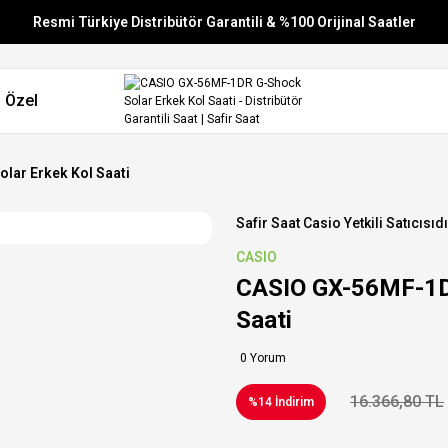
Resmi Türkiye Distribütör Garantili & %100 Orijinal Saatler
Vade Farksız 6 Taksit
 Özel
Aynı Gün Stoktan Gönderim
Ücretsiz Kargo
lar Erkek Kol Saati
Safir Saat Casio Yetkili Satıcısıdı
CASIO
CASIO GX-56MF-1DR
Saati
0 Yorum
16.366,80 TL
%14 İndirim