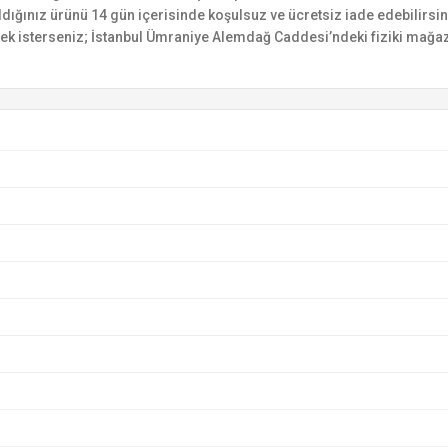
n aldığınız ürünü 14 gün içerisinde koşulsuz ve ücretsiz iade edebilir
mek isterseniz; İstanbul Ümraniye Alemdağ Caddesi’ndeki fiziki mağaz