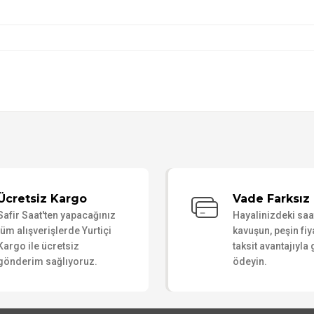
Bu ürüne ilk yorumu siz yapın!
Ücretsiz Kargo
Vade Farksız 
Safir Saat'ten yapacağınız
Hayalinizdeki sa
Yorum Yaz
tüm alışverişlerde Yurtiçi
kavuşun, peşin fiy
Kargo ile ücretsiz
taksit avantajıyla
gönderim sağlıyoruz.
ödeyin.