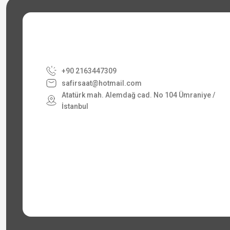
+90 2163447309
safirsaat@hotmail.com
Atatürk mah. Alemdağ cad. No 104 Ümraniye /
İstanbul