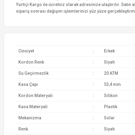
Yurtiçi Kargo ile ücretsiz olarak adresinize ulaştırılır. Satı
sipariş sonrası değişim işlemlerinizi yüz yüze gerçekleştir
Cinsiyet
:
Erkek
Kordon Renk
:
Siyah
Su Geçirmezlik
:
20 ATM
Kasa Çapı
:
53,4 mm
Kordon Materyali
:
Silikon
Kasa Materyali
:
Plastik
Mekanizma
:
Solar
Renk
:
Siyah