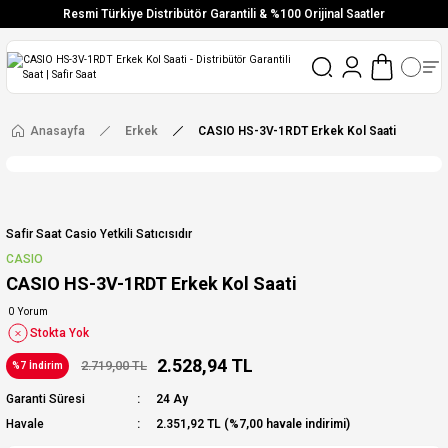
Resmi Türkiye Distribütör Garantili & %100 Orijinal Saatler
Vade Farksız 6 Taksit
Aynı Gün Stoktan Gönderim
Ücretsiz Kargo
Anasayfa
Erkek
CASIO HS-3V-1RDT Erkek Kol Saati
Safir Saat Casio Yetkili Satıcısıdır
CASIO
CASIO HS-3V-1RDT Erkek Kol Saati
0 Yorum
Stokta Yok
2.528,94 TL
2.719,00 TL
%7 İndirim
Garanti Süresi
24 Ay
Havale
2.351,92 TL (%7,00 havale indirimi)