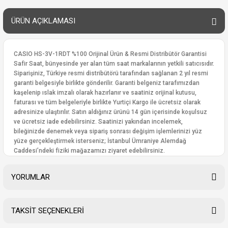
ÜRÜN AÇIKLAMASI
CASIO HS-3V-1RDT %100 Orijinal Ürün & Resmi Distribütör Garantisi
Safir Saat, bünyesinde yer alan tüm saat markalarının yetkili satıcısıdır.
Siparişiniz, Türkiye resmi distribütörü tarafından sağlanan 2 yıl resmi
garanti belgesiyle birlikte gönderilir. Garanti belgeniz tarafımızdan
kaşelenip ıslak imzalı olarak hazırlanır ve saatiniz orijinal kutusu,
faturası ve tüm belgeleriyle birlikte Yurtiçi Kargo ile ücretsiz olarak
adresinize ulaştırılır. Satın aldığınız ürünü 14 gün içerisinde koşulsuz
ve ücretsiz iade edebilirsiniz. Saatinizi yakından incelemek,
bileğinizde denemek veya sipariş sonrası değişim işlemlerinizi yüz
yüze gerçekleştirmek isterseniz; İstanbul Ümraniye Alemdağ
Caddesi’ndeki fiziki mağazamızı ziyaret edebilirsiniz.
YORUMLAR
TAKSİT SEÇENEKLERİ
Bu ürüne ilk yorumu siz yapın!