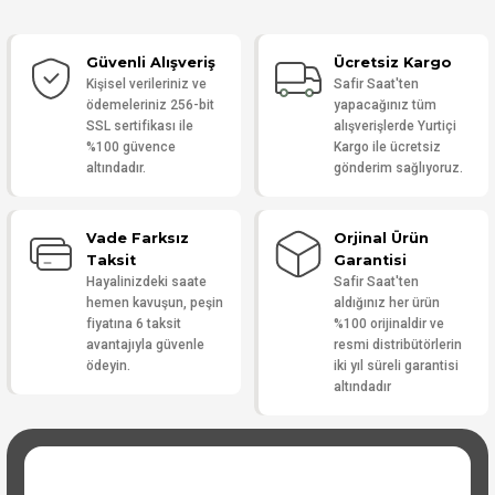
Güvenli Alışveriş
Ücretsiz Kargo
Yorum Yaz
Kişisel verileriniz ve
Safir Saat'ten
ödemeleriniz 256-bit
yapacağınız tüm
SSL sertifikası ile
alışverişlerde Yurtiçi
%100 güvence
Kargo ile ücretsiz
altındadır.
gönderim sağlıyoruz.
Vade Farksız
Orjinal Ürün
Taksit
Garantisi
Hayalinizdeki saate
Safir Saat'ten
hemen kavuşun, peşin
aldığınız her ürün
fiyatına 6 taksit
%100 orijinaldir ve
avantajıyla güvenle
resmi distribütörlerin
ödeyin.
iki yıl süreli garantisi
altındadır