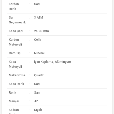
Kordon
:
Sarı
Renk
Su
:
3 ATM
Geçirmezlik
Kasa Çapı
:
26-30 mm
Kordon
:
Çelik
Materyali
Cam Tipi
:
Mineral
Kasa
:
İyon Kaplama, Alüminyum
Materyali
Mekanizma
:
Quartz
Kasa Renk
:
Sarı
Renk
:
Sarı
Menşei
:
JP
Kadran
:
Siyah