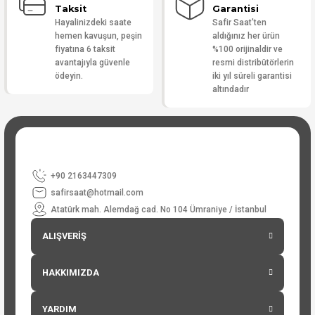
Taksit
Garantisi
Hayalinizdeki saate
Safir Saat'ten
hemen kavuşun, peşin
aldığınız her ürün
fiyatına 6 taksit
%100 orijinaldir ve
avantajıyla güvenle
resmi distribütörlerin
ödeyin.
iki yıl süreli garantisi
altındadır
+90 2163447309
safirsaat@hotmail.com
Atatürk mah. Alemdağ cad. No 104 Ümraniye / İstanbul
ALIŞVERİŞ
HAKKIMIZDA
YARDIM