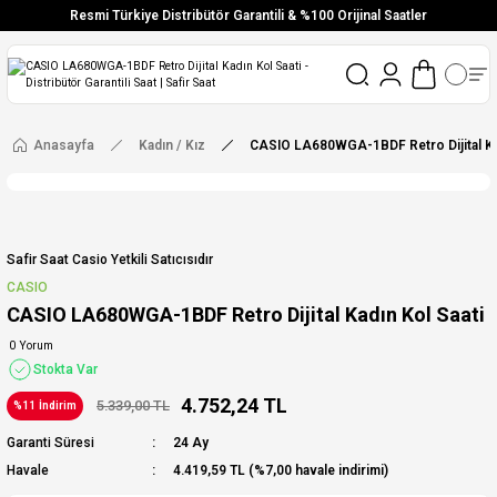
Resmi Türkiye Distribütör Garantili & %100 Orijinal Saatler
Vade Farksız 6 Taksit
Aynı Gün Stoktan Gönderim
Ücretsiz Kargo
Anasayfa
Kadın / Kız
CASIO LA680WGA-1BDF Retro Dijital Kad
Safir Saat Casio Yetkili Satıcısıdır
CASIO
CASIO LA680WGA-1BDF Retro Dijital Kadın Kol Saati
0 Yorum
Stokta Var
4.752,24 TL
5.339,00 TL
%11 İndirim
Garanti Süresi
24 Ay
Havale
4.419,59 TL (%7,00 havale indirimi)