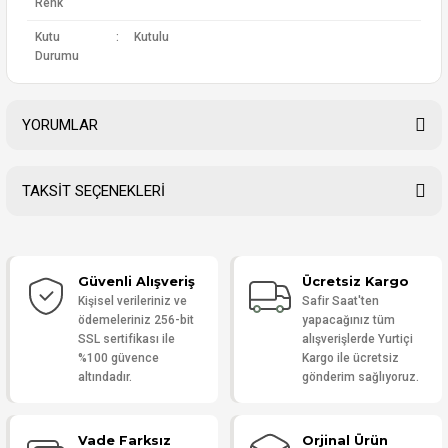
Renk
Kutu
:
Kutulu
Durumu
YORUMLAR
TAKSİT SEÇENEKLERİ
Bu ürüne ilk yorumu siz yapın!
Güvenli Alışveriş
Ücretsiz Kargo
Yorum Yaz
Kişisel verileriniz ve
Safir Saat'ten
ödemeleriniz 256-bit
yapacağınız tüm
SSL sertifikası ile
alışverişlerde Yurtiçi
%100 güvence
Kargo ile ücretsiz
altındadır.
gönderim sağlıyoruz.
Vade Farksız
Orjinal Ürün