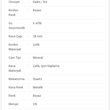
Cinsiyet
:
Kadın / Kız
Kordon
:
Beyaz
Renk
Su
:
5 ATM
Geçirmezlik
Kasa Çapı
:
28 mm
Kordon
:
Çelik
Materyali
Cam Tipi
:
Mineral
Kasa
:
Çelik, İyon Kaplama
Materyali
Mekanizma
:
Quartz
Kasa Renk
:
Metalik
Renk
:
Beyaz
Menşei
:
CN