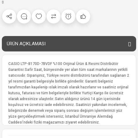
ÜRÜN AÇIKLAMASI
CASIO LTP-B170D-7BVDF %100 Orijinal Ürün & Resmi Distribütör
Garantisi Safir Saat, bünyesinde yer alan tüm saat markalarının yetkili
satıcısıdır. Siparişiniz, Türkiye resmi distribütörü tarafından sağlanan 2
yıl resmi garanti belgesiyle birlikte gönderilir. Garanti belgeniz
tarafımızdan kaşelenip ıslak imzalı olarak hazırlanır ve saatiniz orijinal
kutusu, faturası ve tüm belgeleriyle birlikte Yurtiçi Kargo ile ücretsiz
olarak adresinize ulaştırılır. Satın aldığınız ürünü 14 gün içerisinde
koşulsuz ve ücretsiz iade edebilirsiniz. Saatinizi yakından incelemek,
bileğinizde denemek veya sipariş sonrası değişim işlemlerinizi yüz
yüze gerçekleştirmek isterseniz; İstanbul Ümraniye Alemdağ
Caddesi’ndeki fiziki mağazamızı ziyaret edebilirsiniz.