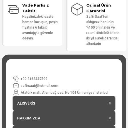
Vade Farksız
Orjinal Ürün
Taksit
Garantisi
Hayalinizdeki saate
Safir Saat'ten
hemen kavuşun, peşin
aldığınız her ürün
fiyatına 6 taksit
%100 orijinaldir ve
avantajıyla güvenle
resmi distribütörlerin
ödeyin.
iki yıl süreli garantisi
altındadır
+90 2163447309
safirsaat@hotmail.com
Atatürk mah. Alemdağ cad. No 104 Ümraniye / İstanbul
ALIŞVERİŞ
HAKKIMIZDA