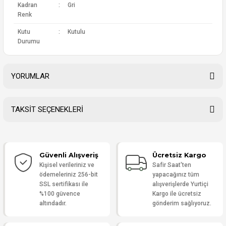
Kadran
:
Gri
Renk
Kutu
:
Kutulu
Durumu
YORUMLAR
TAKSİT SEÇENEKLERİ
Bu ürüne ilk yorumu siz yapın!
Güvenli Alışveriş
Ücretsiz Kargo
Yorum Yaz
Kişisel verileriniz ve
Safir Saat'ten
ödemeleriniz 256-bit
yapacağınız tüm
SSL sertifikası ile
alışverişlerde Yurtiçi
%100 güvence
Kargo ile ücretsiz
altındadır.
gönderim sağlıyoruz.