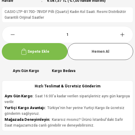
Havale
6.087,57 TL (%7,00 havale indirimi)
CASIO LTP-B170D-7BVDF Pilli (Quartz) Kadın Kol Saati. Resmi Distribütör
Garantili Orijinal Saatler
Sepete Ekle
Hemen Al
Aynı Gün Kargo
Kargo Bedava
Hızlı Teslimat & Ücretsiz Gönderim
Aynı Gün Kargo:
Saat 16:00'a kadar verilen siparişleriniz aynı gün kargoya
verilir.
Yurtiçi Kargo Avantajı:
Türkiye'nin her yerine Yurtiçi Kargo ile ücretsiz
gönderim sağlıyoruz.
Mağazada Deneyimleyin:
Kararsız mısınız? Ürünü İstanbul'daki Safir
Saat mağazamızda canlı görebilir ve deneyebilirsiniz.