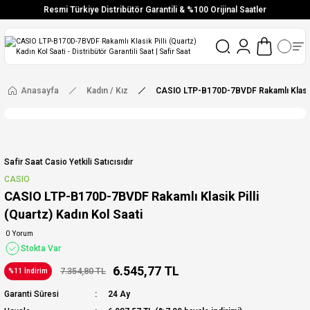
Resmi Türkiye Distribütör Garantili & %100 Orijinal Saatler
Vade Farksız 6 Taksit
Aynı Gün Stoktan Gönderim
Ücretsiz Kargo
Anasayfa
Kadın / Kız
CASIO LTP-B170D-7BVDF Rakamlı Klasik P
Safir Saat Casio Yetkili Satıcısıdır
CASIO
CASIO LTP-B170D-7BVDF Rakamlı Klasik Pilli
(Quartz) Kadın Kol Saati
0 Yorum
Stokta Var
6.545,77 TL
7.354,80 TL
%11 İndirim
Garanti Süresi
24 Ay