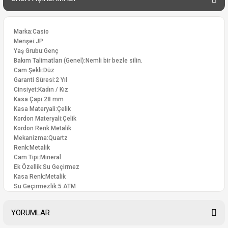
Marka:Casio
Menşei:JP
Yaş Grubu:Genç
Bakım Talimatları (Genel):Nemli bir bezle silin.
Cam Şekli:Düz
Garanti Süresi:2 Yıl
Cinsiyet:Kadın / Kız
Kasa Çapı:28 mm
Kasa Materyali:Çelik
Kordon Materyali:Çelik
Kordon Renk:Metalik
Mekanizma:Quartz
Renk:Metalik
Cam Tipi:Mineral
Ek Özellik:Su Geçirmez
Kasa Renk:Metalik
Su Geçirmezlik:5 ATM
YORUMLAR