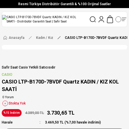
Resmi Türkiye Distribütör Garantili & %100 Orijinal Saatler
Vade Farksız 6 Taksit
Aynı Gün Stoktan Gönderim
Ücretsiz Kargo
Anasayfa
Kadın / Kız
CASIO LTP-B170D-7BVDF Quartz KADIN
Safir Saat Casio Yetkili Satıcısıdır
CASIO
CASIO LTP-B170D-7BVDF Quartz KADIN / KIZ KOL
SAATİ
0 Yorum
Stokta Yok
3.730,65 TL
4.389,00 TL
%15 İndirim
Havale
3.469,50 TL (%7,00 havale indirimi)