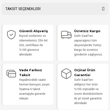
TAKSİT SEÇENEKLERİ
Bu ürüne ilk yorumu siz yapın!
Güvenli Alışveriş
Ücretsiz Kargo
Yorum Yaz
Kişisel verileriniz ve
Safir Saat'ten
ödemeleriniz 256-bit
yapacağınız tüm
SSL sertifikası ile
alışverişlerde Yurtiçi
%100 güvence
Kargo ile ücretsiz
altındadır.
gönderim sağlıyoruz.
Vade Farksız
Orjinal Ürün
Taksit
Garantisi
Hayalinizdeki saate
Safir Saat'ten
hemen kavuşun, peşin
aldığınız her ürün
fiyatına 6 taksit
%100 orijinaldir ve
avantajıyla güvenle
resmi distribütörlerin
ödeyin.
iki yıl süreli garantisi
altındadır