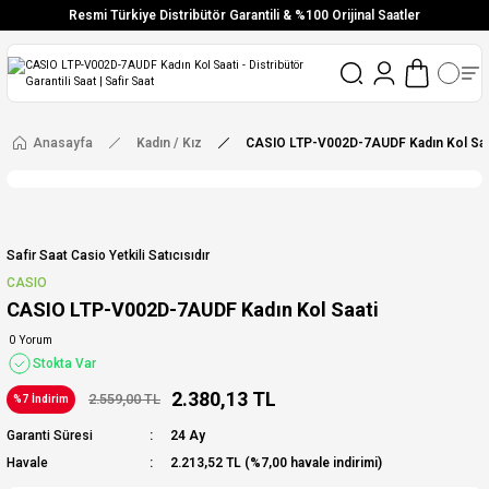
Resmi Türkiye Distribütör Garantili & %100 Orijinal Saatler
Vade Farksız 6 Taksit
Aynı Gün Stoktan Gönderim
Ücretsiz Kargo
Anasayfa
Kadın / Kız
CASIO LTP-V002D-7AUDF Kadın Kol Saa
Safir Saat Casio Yetkili Satıcısıdır
CASIO
CASIO LTP-V002D-7AUDF Kadın Kol Saati
0 Yorum
Stokta Var
2.380,13 TL
2.559,00 TL
%7 İndirim
Garanti Süresi
24 Ay
Havale
2.213,52 TL (%7,00 havale indirimi)