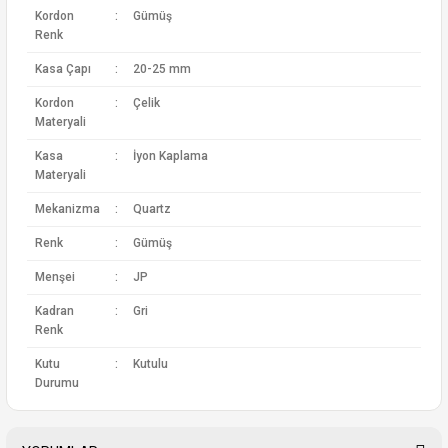
Kordon
:
Gümüş
Renk
Kasa Çapı
:
20-25 mm
Kordon
:
Çelik
Materyali
Kasa
:
İyon Kaplama
Materyali
Mekanizma
:
Quartz
Renk
:
Gümüş
Menşei
:
JP
Kadran
:
Gri
Renk
Kutu
:
Kutulu
Durumu