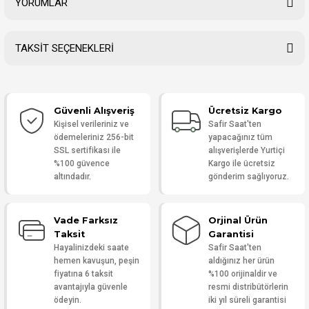
YORUMLAR
TAKSİT SEÇENEKLERİ
Bu ürüne ilk yorumu siz yapın!
Güvenli Alışveriş
Ücretsiz Kargo
Yorum Yaz
Kişisel verileriniz ve
Safir Saat'ten
ödemeleriniz 256-bit
yapacağınız tüm
SSL sertifikası ile
alışverişlerde Yurtiçi
%100 güvence
Kargo ile ücretsiz
altındadır.
gönderim sağlıyoruz.
Vade Farksız
Orjinal Ürün
Taksit
Garantisi
Hayalinizdeki saate
Safir Saat'ten
hemen kavuşun, peşin
aldığınız her ürün
fiyatına 6 taksit
%100 orijinaldir ve
avantajıyla güvenle
resmi distribütörlerin
ödeyin.
iki yıl süreli garantisi