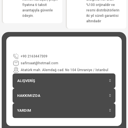
fiyatına 6 taksit
%100 orijinaldir ve
avantajıyla güvenle
resmi distribütörlerin
ödeyin.
iki yıl süreli garantisi
altındadır
+90 2163447309
safirsaat@hotmail.com
Atatürk mah. Alemdağ cad. No 104 Ümraniye / İstanbul
ALIŞVERİŞ
HAKKIMIZDA
YARDIM