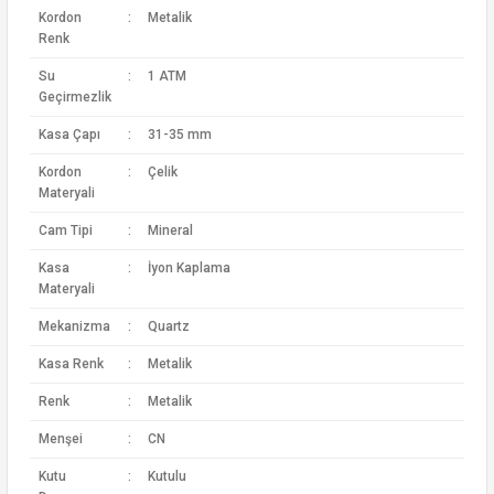
Kordon
:
Metalik
Renk
Su
:
1 ATM
Geçirmezlik
Kasa Çapı
:
31-35 mm
Kordon
:
Çelik
Materyali
Cam Tipi
:
Mineral
Kasa
:
İyon Kaplama
Materyali
Mekanizma
:
Quartz
Kasa Renk
:
Metalik
Renk
:
Metalik
Menşei
:
CN
Kutu
:
Kutulu