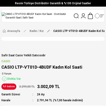
Resmi Türkiye Distribütör Garantili & %100 Orijinal Saatler
Vade Farksız 6 Taksit
Aynı Gün Stoktan Gönderim
Ücretsiz Kargo
Anasayfa
Kadın / Kız
CASIO LTP-VT01D-4BUDF Kadın Kol Saa
Safir Saat Casio Yetkili Satıcısıdır
CASIO
CASIO LTP-VT01D-4BUDF Kadın Kol Saati
0 Yorum
Stokta Var
3.002,09 TL
3.299,00 TL
%9 İndirim
Garanti Süresi
24 Ay
Havale
2.791,94 TL (%7,00 havale indirimi)