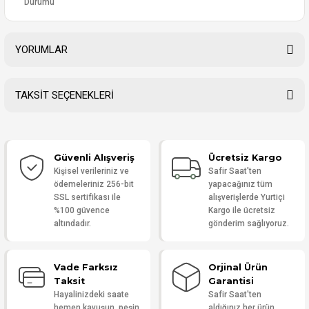
Durumu
YORUMLAR
TAKSİT SEÇENEKLERİ
Bu ürüne ilk yorumu siz yapın!
Güvenli Alışveriş
Ücretsiz Kargo
Yorum Yaz
Kişisel verileriniz ve
Safir Saat'ten
ödemeleriniz 256-bit
yapacağınız tüm
SSL sertifikası ile
alışverişlerde Yurtiçi
%100 güvence
Kargo ile ücretsiz
altındadır.
gönderim sağlıyoruz.
Vade Farksız
Orjinal Ürün
Taksit
Garantisi
Hayalinizdeki saate
Safir Saat'ten
hemen kavuşun, peşin
aldığınız her ürün