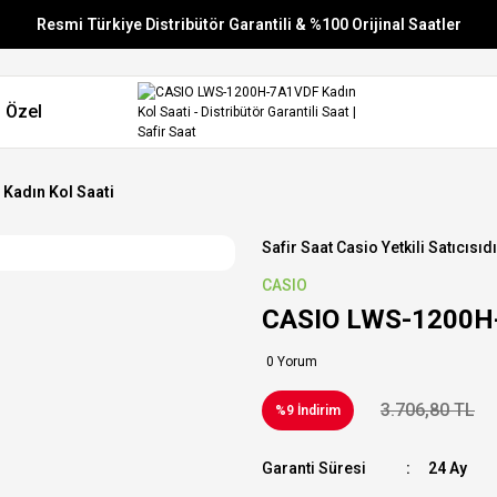
Resmi Türkiye Distribütör Garantili & %100 Orijinal Saatler
Vade Farksız 6 Taksit
 Özel
Aynı Gün Stoktan Gönderim
Ücretsiz Kargo
adın Kol Saati
Safir Saat Casio Yetkili Satıcısıdı
CASIO
CASIO LWS-1200H-
0 Yorum
3.706,80 TL
%9 İndirim
Garanti Süresi
24 Ay