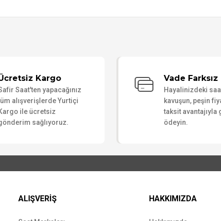
Bu ürüne ilk yorumu siz yapın!
Ücretsiz Kargo
Vade Farksız 
Safir Saat'ten yapacağınız
Hayalinizdeki sa
Yorum Yaz
tüm alışverişlerde Yurtiçi
kavuşun, peşin fiy
Kargo ile ücretsiz
taksit avantajıyla
gönderim sağlıyoruz.
ödeyin.
ALIŞVERİŞ
HAKKIMIZDA