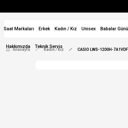
Saat Markaları
Erkek
Kadın / Kız
Unisex
Babalar Günü
Hakkımızda
Teknik Servis
Anasayfa
Kadın / Kız
CASIO LWS-1200H-7A1VDF K