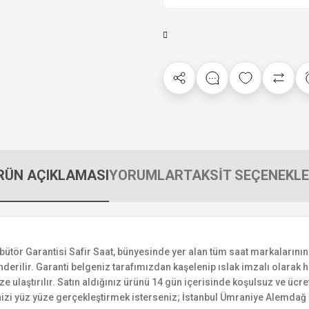
RÜN AÇIKLAMASI
YORUMLAR
TAKSİT SEÇENEKLE
r Garantisi Safir Saat, bünyesinde yer alan tüm saat markalarının yetk
derilir. Garanti belgeniz tarafımızdan kaşelenip ıslak imzalı olarak ha
ize ulaştırılır. Satın aldığınız ürünü 14 gün içerisinde koşulsuz ve ücr
izi yüz yüze gerçekleştirmek isterseniz; İstanbul Ümraniye Alemdağ C