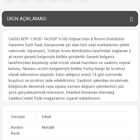
ÜRÜN AÇIKLAMASI
CASIO MTP-1302D-7A2VDF %100 Orijinal Ürün & Resmi Distribütör
Garantisi Safir Saat, bünyesinde yer alan tüm saat markalarının yetkili
satıcısıdır. Siparişiniz, Türkiye resmi distribütörü tarafından sağlanan 2
yıl resmi garanti belgesiyle birlikte gönderilir. Garanti belgeniz
tarafımızdan kaşelenip ıslak imzalı olarak hazırlanır ve saatiniz orijinal
kutusu, faturası ve tüm belgeleriyle birlikte Yurtiçi Kargo ile ücretsiz
olarak adresinize ulaştırılır. Satın aldığınız ürünü 14 gün içerisinde
koşulsuz ve ücretsiz iade edebilirsiniz. Saatinizi yakından incelemek,
bileğinizde denemek veya sipariş sonrası değişim işlemlerinizi yüz
yüze gerçekleştirmek isterseniz; İstanbul Ümraniye Alemdağ
Caddesi’ndeki fiziki mağazamızı ziyaret edebilirsiniz.
Cinsiyet
:
Erkek
Kordon
:
Metalik
Renk