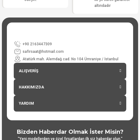
altındadır
+90 2163447309
safirsaat@hotmail.com
Atatürk mah. Alemdağ cad. No 104 Ümraniye / İstanbul
ALIŞVERİŞ
HAKKIMIZDA
YARDIM
Bizden Haberdar Olmak İster Misin?
"Yeni modellerden ve özel fırsatlardan ilk siz haberdar olun."