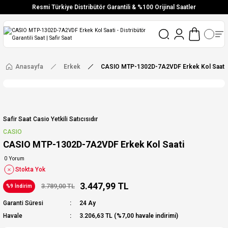
Resmi Türkiye Distribütör Garantili & %100 Orijinal Saatler
Vade Farksız 6 Taksit
Aynı Gün Stoktan Gönderim
Ücretsiz Kargo
Anasayfa
Erkek
CASIO MTP-1302D-7A2VDF Erkek Kol Saati
Safir Saat Casio Yetkili Satıcısıdır
CASIO
CASIO MTP-1302D-7A2VDF Erkek Kol Saati
0 Yorum
Stokta Yok
3.447,99 TL
3.789,00 TL
%9 İndirim
Garanti Süresi
24 Ay
Havale
3.206,63 TL (%7,00 havale indirimi)