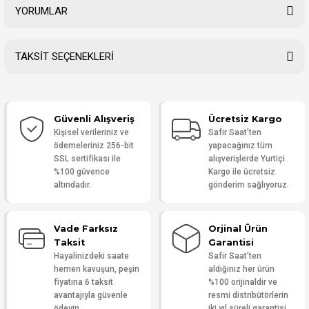
YORUMLAR
TAKSİT SEÇENEKLERİ
Bu ürüne ilk yorumu siz yapın!
Güvenli Alışveriş
Ücretsiz Kargo
Yorum Yaz
Kişisel verileriniz ve
Safir Saat'ten
ödemeleriniz 256-bit
yapacağınız tüm
SSL sertifikası ile
alışverişlerde Yurtiçi
%100 güvence
Kargo ile ücretsiz
altındadır.
gönderim sağlıyoruz.
Vade Farksız
Orjinal Ürün
Taksit
Garantisi
Hayalinizdeki saate
Safir Saat'ten
hemen kavuşun, peşin
aldığınız her ürün
fiyatına 6 taksit
%100 orijinaldir ve
avantajıyla güvenle
resmi distribütörlerin
ödeyin.
iki yıl süreli garantisi