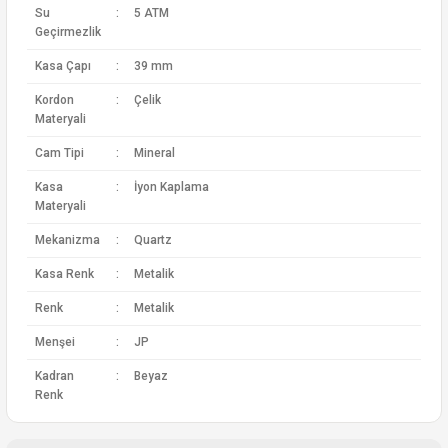
Su
:
5 ATM
Geçirmezlik
Kasa Çapı
:
39 mm
Kordon
:
Çelik
Materyali
Cam Tipi
:
Mineral
Kasa
:
İyon Kaplama
Materyali
Mekanizma
:
Quartz
Kasa Renk
:
Metalik
Renk
:
Metalik
Menşei
:
JP
Kadran
:
Beyaz
Renk