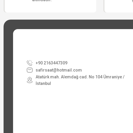
+90 2163447309
safirsaat@hotmail.com
Atatürk mah. Alemdağ cad. No 104 Ümraniye /
İstanbul