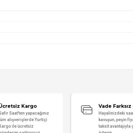
Bu ürüne ilk yorumu siz yapın!
Ücretsiz Kargo
Vade Farksız 
Safir Saat'ten yapacağınız
Hayalinizdeki sa
Yorum Yaz
tüm alışverişlerde Yurtiçi
kavuşun, peşin fiy
Kargo ile ücretsiz
taksit avantajıyla
gönderim sağlıyoruz.
ödeyin.