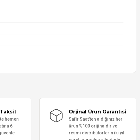
Taksit
Orjinal Ürün Garantisi
ate hemen
Safir Saat'ten aldığınız her
atına 6
ürün %100 orijinaldir ve
 güvenle
resmi distribütörlerin iki yıl
süreli garantisi altındadır