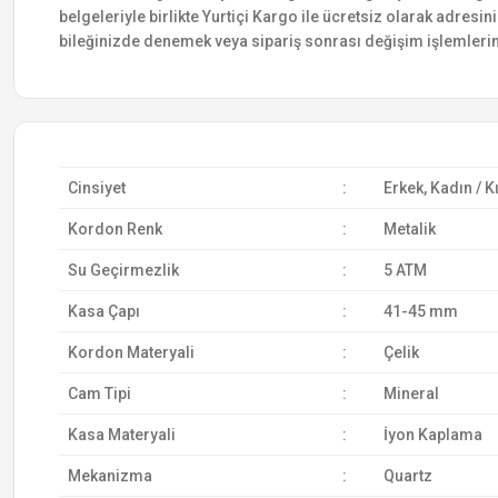
belgeleriyle birlikte Yurtiçi Kargo ile ücretsiz olarak adresin
bileğinizde denemek veya sipariş sonrası değişim işlemlerin
Cinsiyet
:
Erkek, Kadın / K
Kordon Renk
:
Metalik
Su Geçirmezlik
:
5 ATM
Kasa Çapı
:
41-45 mm
Kordon Materyali
:
Çelik
Cam Tipi
:
Mineral
Kasa Materyali
:
İyon Kaplama
Mekanizma
:
Quartz