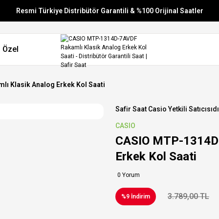
Resmi Türkiye Distribütör Garantili & %100 Orijinal Saatler
Vade Farksız 6 Taksit
 Özel
Aynı Gün Stoktan Gönderim
Ücretsiz Kargo
 Klasik Analog Erkek Kol Saati
Safir Saat Casio Yetkili Satıcısıdı
CASIO
CASIO MTP-1314D-
Erkek Kol Saati
0 Yorum
3.789,00 TL
%9 İndirim