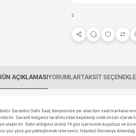
RÜN AÇIKLAMASI
YORUMLAR
TAKSİT SEÇENEKLE
r Garantisi Safir Saat, bünyesinde yer alan tüm saat markalarının yetk
derilir. Garanti belgeniz tarafımızdan kaşelenip ıslak imzalı olarak ha
ize ulaştırılır. Satın aldığınız ürünü 14 gün içerisinde koşulsuz ve ücr
izi yüz yüze gerçekleştirmek isterseniz; İstanbul Ümraniye Alemdağ C