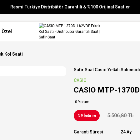
Resmi Türkiye Distribütör Garantili & %100 Orijinal Saatler
Vade Farksız 6 Taksit
 Özel
Aynı Gün Stoktan Gönderim
Ücretsiz Kargo
 Kol Saati
Safir Saat Casio Yetkili Satıcısıdı
CASIO
CASIO MTP-1370D-
0 Yorum
5.506,80 TL
%9 İndirim
Garanti Süresi
24 Ay