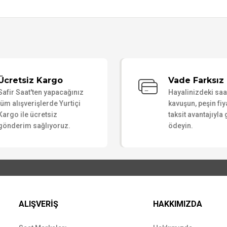
Bu ürüne ilk yorumu siz yapın!
Ücretsiz Kargo
Vade Farksız 
Safir Saat'ten yapacağınız
Hayalinizdeki sa
Yorum Yaz
tüm alışverişlerde Yurtiçi
kavuşun, peşin fiy
Kargo ile ücretsiz
taksit avantajıyla
gönderim sağlıyoruz.
ödeyin.
ALIŞVERİŞ
HAKKIMIZDA