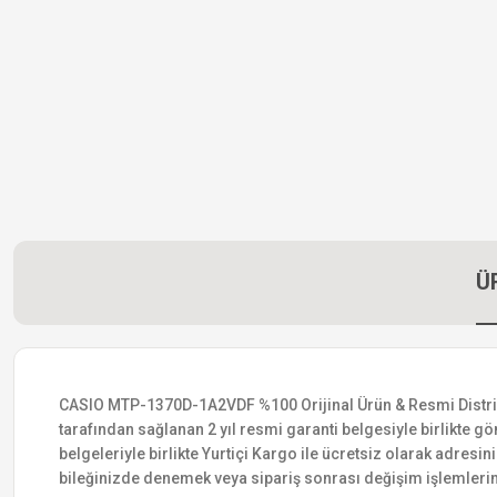
Ü
CASIO MTP-1370D-1A2VDF %100 Orijinal Ürün & Resmi Distribütö
tarafından sağlanan 2 yıl resmi garanti belgesiyle birlikte gön
belgeleriyle birlikte Yurtiçi Kargo ile ücretsiz olarak adresin
bileğinizde denemek veya sipariş sonrası değişim işlemlerin