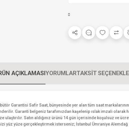
RÜN AÇIKLAMASI
YORUMLAR
TAKSİT SEÇENEKLE
r Garantisi Safir Saat, bünyesinde yer alan tüm saat markalarının yetk
derilir. Garanti belgeniz tarafımızdan kaşelenip ıslak imzalı olarak ha
ize ulaştırılır. Satın aldığınız ürünü 14 gün içerisinde koşulsuz ve ücr
izi yüz yüze gerçekleştirmek isterseniz; İstanbul Ümraniye Alemdağ C