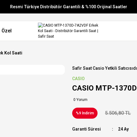
Resmi Türkiye Distribütör Garantili & %100 Orijinal Saatler
Vade Farksız 6 Taksit
 Özel
Aynı Gün Stoktan Gönderim
Ücretsiz Kargo
 Kol Saati
Safir Saat Casio Yetkili Satıcısıdı
CASIO
CASIO MTP-1370D-
0 Yorum
5.506,80 TL
%9 İndirim
Garanti Süresi
24 Ay