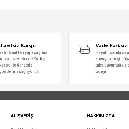
Bu ürüne ilk yorumu siz yapın!
Ücretsiz Kargo
Vade Farksız 
Safir Saat'ten yapacağınız
Hayalinizdeki sa
Yorum Yaz
tüm alışverişlerde Yurtiçi
kavuşun, peşin fiy
Kargo ile ücretsiz
taksit avantajıyla
gönderim sağlıyoruz.
ödeyin.
ALIŞVERİŞ
HAKKIMIZDA