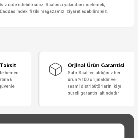
etsiz iade edebilirsiniz. Saatinizi yakından incelemek,
addesi’ndeki fiziki mağazamızı ziyaret edebilirsiniz.
Taksit
Orjinal Ürün Garantisi
ate hemen
Safir Saat'ten aldığınız her
atına 6
ürün %100 orijinaldir ve
 güvenle
resmi distribütörlerin iki yıl
süreli garantisi altındadır