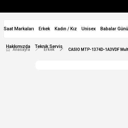
Saat Markaları
Erkek
Kadın / Kız
Unisex
Babalar Günü
Hakkımızda
Teknik Servis
Anasayfa
Erkek
CASIO MTP-1374D-1A3VDF Multif