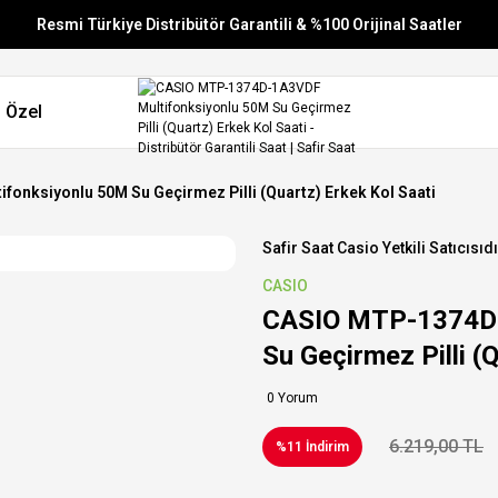
Resmi Türkiye Distribütör Garantili & %100 Orijinal Saatler
Vade Farksız 6 Taksit
 Özel
Aynı Gün Stoktan Gönderim
Ücretsiz Kargo
onksiyonlu 50M Su Geçirmez Pilli (Quartz) Erkek Kol Saati
Safir Saat Casio Yetkili Satıcısıdı
CASIO
CASIO MTP-1374D-
Su Geçirmez Pilli (
0 Yorum
6.219,00 TL
%11 İndirim