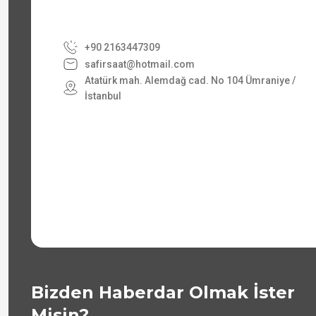
+90 2163447309
safirsaat@hotmail.com
Atatürk mah. Alemdağ cad. No 104 Ümraniye /
İstanbul
Bizden Haberdar Olmak İster
Misin?