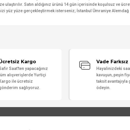
ize ulaştırılır. Satın aldığınız ürünü 14 gün içerisinde koşulsuz ve ücr
izi yüz yüze gerçekleştirmek isterseniz; İstanbul Ümraniye Alemdağ C
Bu ürüne ilk yorumu siz yapın!
Ücretsiz Kargo
Vade Farksız 
Safir Saat'ten yapacağınız
Hayalinizdeki sa
Yorum Yaz
tüm alışverişlerde Yurtiçi
kavuşun, peşin fiy
Kargo ile ücretsiz
taksit avantajıyla
gönderim sağlıyoruz.
ödeyin.