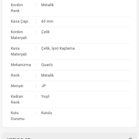
Kordon
:
Metalik
Renk
Kasa Çapı
:
40 mm
Kordon
:
Çelik
Materyali
Kasa
:
Çelik, İyon Kaplama
Materyali
Mekanizma
:
Quartz
Renk
:
Metalik
Menşei
:
JP
Kadran
:
Yeşil
Renk
Kutu
:
Kutulu
Durumu