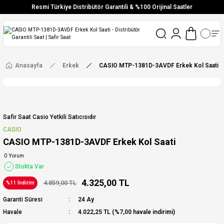
Resmi Türkiye Distribütör Garantili & %100 Orijinal Saatler
Vade Farksız 6 Taksit
Aynı Gün Stoktan Gönderim
Ücretsiz Kargo
Anasayfa
Erkek
CASIO MTP-1381D-3AVDF Erkek Kol Saati
Safir Saat Casio Yetkili Satıcısıdır
CASIO
CASIO MTP-1381D-3AVDF Erkek Kol Saati
0 Yorum
Stokta Var
4.325,00 TL
4.859,00 TL
%11 İndirim
Garanti Süresi
24 Ay
Havale
4.022,25 TL (%7,00 havale indirimi)