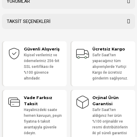
YORUMLAR
TAKSİT SEÇENEKLERİ
Bu ürüne ilk yorumu siz yapın!
Güvenli Alışveriş
Ücretsiz Kargo
Yorum Yaz
Kişisel verileriniz ve
Safir Saat'ten
ödemeleriniz 256-bit
yapacağınız tüm
SSL sertifikası ile
alışverişlerde Yurtiçi
%100 güvence
Kargo ile ücretsiz
altındadır.
gönderim sağlıyoruz.
Vade Farksız
Orjinal Ürün
Taksit
Garantisi
Hayalinizdeki saate
Safir Saat'ten
hemen kavuşun, peşin
aldığınız her ürün
fiyatına 6 taksit
%100 orijinaldir ve
avantajıyla güvenle
resmi distribütörlerin
ödeyin.
iki yıl süreli garantisi