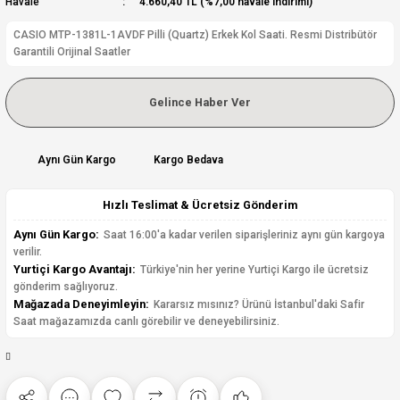
Havale
4.660,40 TL (%7,00 havale indirimi)
CASIO MTP-1381L-1AVDF Pilli (Quartz) Erkek Kol Saati. Resmi Distribütör
Garantili Orijinal Saatler
Gelince Haber Ver
Aynı Gün Kargo
Kargo Bedava
Hızlı Teslimat & Ücretsiz Gönderim
Aynı Gün Kargo:
Saat 16:00'a kadar verilen siparişleriniz aynı gün kargoya
verilir.
Yurtiçi Kargo Avantajı:
Türkiye'nin her yerine Yurtiçi Kargo ile ücretsiz
gönderim sağlıyoruz.
Mağazada Deneyimleyin:
Kararsız mısınız? Ürünü İstanbul'daki Safir
Saat mağazamızda canlı görebilir ve deneyebilirsiniz.