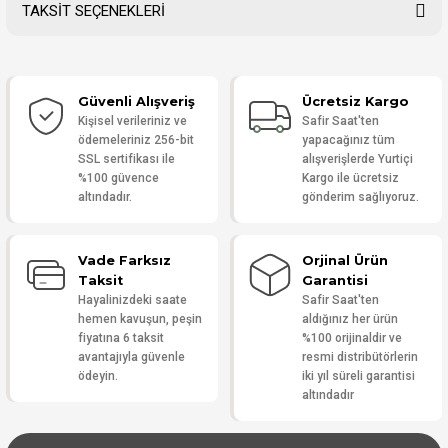
TAKSİT SEÇENEKLERİ
Bu ürüne ilk yorumu siz yapın!
Güvenli Alışveriş
Ücretsiz Kargo
Yorum Yaz
Kişisel verileriniz ve
Safir Saat'ten
ödemeleriniz 256-bit
yapacağınız tüm
SSL sertifikası ile
alışverişlerde Yurtiçi
%100 güvence
Kargo ile ücretsiz
altındadır.
gönderim sağlıyoruz.
Vade Farksız
Orjinal Ürün
Taksit
Garantisi
Hayalinizdeki saate
Safir Saat'ten
hemen kavuşun, peşin
aldığınız her ürün
fiyatına 6 taksit
%100 orijinaldir ve
avantajıyla güvenle
resmi distribütörlerin
ödeyin.
iki yıl süreli garantisi
altındadır