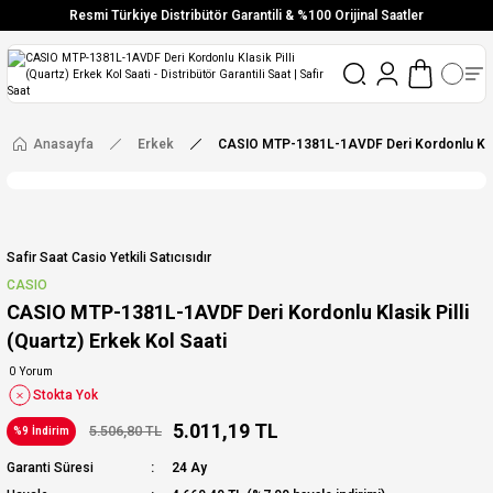
Resmi Türkiye Distribütör Garantili & %100 Orijinal Saatler
Vade Farksız 6 Taksit
Aynı Gün Stoktan Gönderim
Ücretsiz Kargo
Anasayfa
Erkek
CASIO MTP-1381L-1AVDF Deri Kordonlu Klasik
Safir Saat Casio Yetkili Satıcısıdır
CASIO
CASIO MTP-1381L-1AVDF Deri Kordonlu Klasik Pilli
(Quartz) Erkek Kol Saati
0 Yorum
Stokta Yok
5.011,19 TL
5.506,80 TL
%9 İndirim
Garanti Süresi
24 Ay