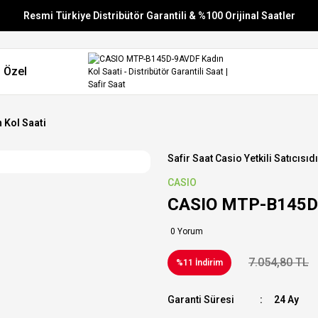
Resmi Türkiye Distribütör Garantili & %100 Orijinal Saatler
Vade Farksız 6 Taksit
 Özel
Aynı Gün Stoktan Gönderim
Ücretsiz Kargo
Kol Saati
Safir Saat Casio Yetkili Satıcısıdı
CASIO
CASIO MTP-B145D-
0 Yorum
7.054,80 TL
%11 İndirim
Garanti Süresi
24 Ay