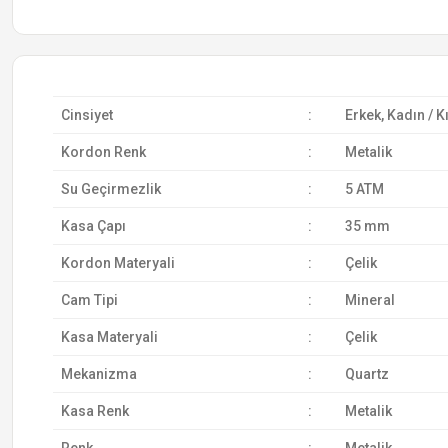
Cinsiyet
:
Erkek, Kadın / K
Kordon Renk
:
Metalik
Su Geçirmezlik
:
5 ATM
Kasa Çapı
:
35 mm
Kordon Materyali
:
Çelik
Cam Tipi
:
Mineral
Kasa Materyali
:
Çelik
Mekanizma
:
Quartz
Kasa Renk
:
Metalik