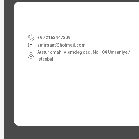
+90 2163447309
safirsaat@hotmail.com
Atatürk mah. Alemdağ cad. No 104 Ümraniye /
İstanbul