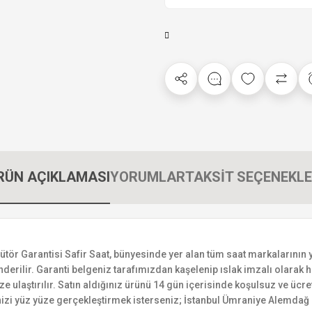
RÜN AÇIKLAMASI
YORUMLAR
TAKSİT SEÇENEKLE
 Garantisi Safir Saat, bünyesinde yer alan tüm saat markalarının yetki
derilir. Garanti belgeniz tarafımızdan kaşelenip ıslak imzalı olarak ha
ize ulaştırılır. Satın aldığınız ürünü 14 gün içerisinde koşulsuz ve ücr
izi yüz yüze gerçekleştirmek isterseniz; İstanbul Ümraniye Alemdağ C