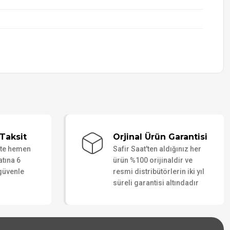
Taksit
Orjinal Ürün Garantisi
ate hemen
Safir Saat'ten aldığınız her
atına 6
ürün %100 orijinaldir ve
 güvenle
resmi distribütörlerin iki yıl
süreli garantisi altındadır