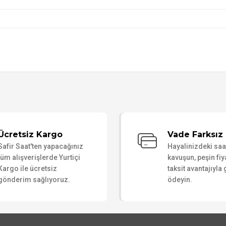
Bu ürüne ilk yorumu siz yapın!
Ücretsiz Kargo
Vade Farksız 
Safir Saat'ten yapacağınız
Hayalinizdeki sa
Yorum Yaz
tüm alışverişlerde Yurtiçi
kavuşun, peşin fiy
Kargo ile ücretsiz
taksit avantajıyla
gönderim sağlıyoruz.
ödeyin.