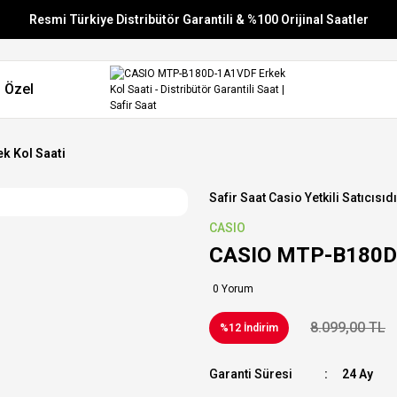
Resmi Türkiye Distribütör Garantili & %100 Orijinal Saatler
Vade Farksız 6 Taksit
 Özel
Aynı Gün Stoktan Gönderim
Ücretsiz Kargo
 Kol Saati
Safir Saat Casio Yetkili Satıcısıdı
CASIO
CASIO MTP-B180D-
0 Yorum
8.099,00 TL
%12 İndirim
Garanti Süresi
24 Ay