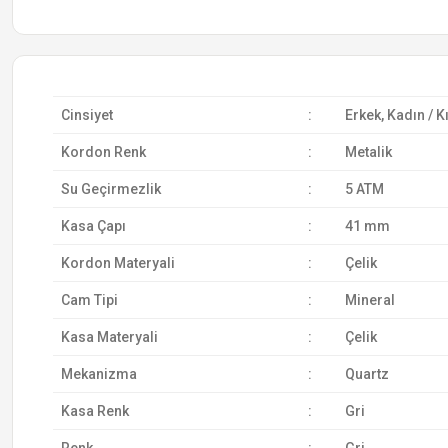
Cinsiyet
:
Erkek, Kadın / K
Kordon Renk
:
Metalik
Su Geçirmezlik
:
5 ATM
Kasa Çapı
:
41 mm
Kordon Materyali
:
Çelik
Cam Tipi
:
Mineral
Kasa Materyali
:
Çelik
Mekanizma
:
Quartz
Kasa Renk
:
Gri