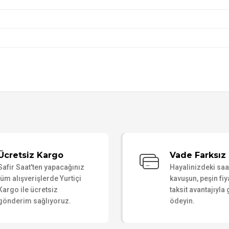
Bu ürüne ilk yorumu siz yapın!
Ücretsiz Kargo
Vade Farksız 
Safir Saat'ten yapacağınız
Hayalinizdeki sa
Yorum Yaz
tüm alışverişlerde Yurtiçi
kavuşun, peşin fiy
Kargo ile ücretsiz
taksit avantajıyla
gönderim sağlıyoruz.
ödeyin.