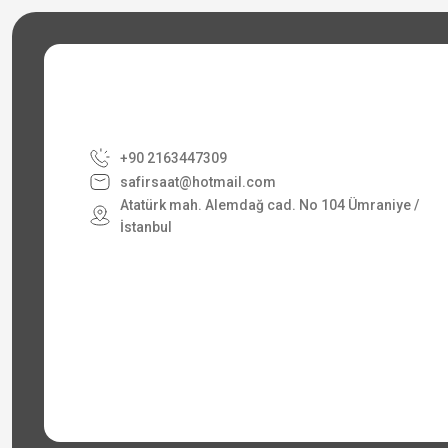
+90 2163447309
safirsaat@hotmail.com
Atatürk mah. Alemdağ cad. No 104 Ümraniye /
İstanbul