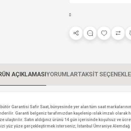
RÜN AÇIKLAMASI
YORUMLAR
TAKSİT SEÇENEKLE
r Garantisi Safir Saat, bünyesinde yer alan tüm saat markalarının yet
derilir. Garanti belgeniz tarafımızdan kaşelenip ıslak imzalı olarak ha
ize ulaştırılır. Satın aldığınız ürünü 14 gün içerisinde koşulsuz ve ücr
izi yüz yüze gerçekleştirmek isterseniz; İstanbul Ümraniye Alemdağ C