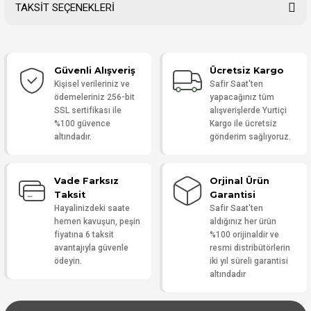
TAKSİT SEÇENEKLERİ
Bu ürüne ilk yorumu siz yapın!
Güvenli Alışveriş
Ücretsiz Kargo
Yorum Yaz
Kişisel verileriniz ve
Safir Saat'ten
ödemeleriniz 256-bit
yapacağınız tüm
SSL sertifikası ile
alışverişlerde Yurtiçi
%100 güvence
Kargo ile ücretsiz
altındadır.
gönderim sağlıyoruz.
Vade Farksız
Orjinal Ürün
Taksit
Garantisi
Hayalinizdeki saate
Safir Saat'ten
hemen kavuşun, peşin
aldığınız her ürün
fiyatına 6 taksit
%100 orijinaldir ve
avantajıyla güvenle
resmi distribütörlerin
ödeyin.
iki yıl süreli garantisi
altındadır