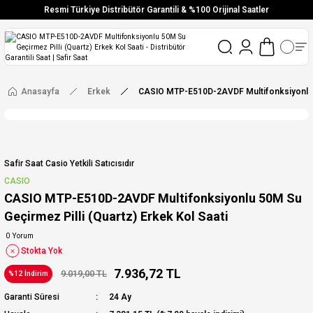
Resmi Türkiye Distribütör Garantili & %100 Orijinal Saatler
Vade Farksız 6 Taksit
Aynı Gün Stoktan Gönderim
Ücretsiz Kargo
Anasayfa
Erkek
CASIO MTP-E510D-2AVDF Multifonksiyonlu 50
Safir Saat Casio Yetkili Satıcısıdır
CASIO
CASIO MTP-E510D-2AVDF Multifonksiyonlu 50M Su
Geçirmez Pilli (Quartz) Erkek Kol Saati
0 Yorum
Stokta Yok
7.936,72 TL
9.019,00 TL
%12 İndirim
Garanti Süresi
24 Ay