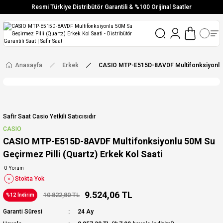
Resmi Türkiye Distribütör Garantili & %100 Orijinal Saatler
Vade Farksız 6 Taksit
Aynı Gün Stoktan Gönderim
Ücretsiz Kargo
Anasayfa
Erkek
CASIO MTP-E515D-8AVDF Multifonksiyonlu 50
Safir Saat Casio Yetkili Satıcısıdır
CASIO
CASIO MTP-E515D-8AVDF Multifonksiyonlu 50M Su
Geçirmez Pilli (Quartz) Erkek Kol Saati
0 Yorum
Stokta Yok
9.524,06 TL
10.822,80 TL
%12 İndirim
Garanti Süresi
24 Ay