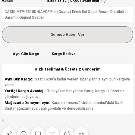
Havale
8.857,38 TL (%7,00 havale indirimi)
CASIO MTP-E515D-8AVDF Pilli (Quartz) Erkek Kol Saati. Resmi Distribütör
Garantili Orijinal Saatler
Gelince Haber Ver
Aynı Gün Kargo
Kargo Bedava
Hızlı Teslimat & Ücretsiz Gönderim
Aynı Gün Kargo:
Saat 16:00'a kadar verilen siparişleriniz aynı gün kargoya
verilir.
Yurtiçi Kargo Avantajı:
Türkiye'nin her yerine Yurtiçi Kargo ile ücretsiz
gönderim sağlıyoruz.
Mağazada Deneyimleyin:
Kararsız mısınız? Ürünü İstanbul'daki Safir
Saat mağazamızda canlı görebilir ve deneyebilirsiniz.