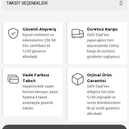
TAKSİT SEÇENEKLERİ
Bu ürüne ilk yorumu siz yapın!
Güvenli Alışveriş
Ücretsiz Kargo
Yorum Yaz
Kişisel verileriniz ve
Safir Saat'ten
ödemeleriniz 256-bit
yapacağınız tüm
SSL sertifikası ile
alışverişlerde Yurtiçi
%100 güvence
Kargo ile ücretsiz
altındadır.
gönderim sağlıyoruz.
Vade Farksız
Orjinal Ürün
Taksit
Garantisi
Hayalinizdeki saate
Safir Saat'ten
hemen kavuşun, peşin
aldığınız her ürün
fiyatına 6 taksit
%100 orijinaldir ve
avantajıyla güvenle
resmi distribütörlerin
ödeyin.
iki yıl süreli garantisi
altındadır