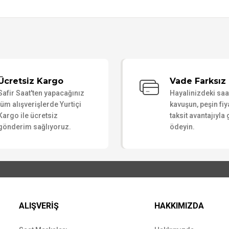
Bu ürüne ilk yorumu siz yapın!
Ücretsiz Kargo
Vade Farksız 
Safir Saat'ten yapacağınız
Hayalinizdeki sa
Yorum Yaz
tüm alışverişlerde Yurtiçi
kavuşun, peşin fiy
Kargo ile ücretsiz
taksit avantajıyla
gönderim sağlıyoruz.
ödeyin.
ALIŞVERİŞ
HAKKIMIZDA