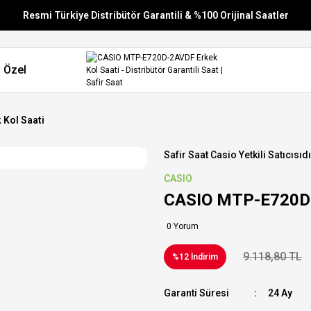
Resmi Türkiye Distribütör Garantili & %100 Orijinal Saatler
Vade Farksız 6 Taksit
 Özel
Aynı Gün Stoktan Gönderim
Ücretsiz Kargo
Kol Saati
Safir Saat Casio Yetkili Satıcısıdı
CASIO
CASIO MTP-E720D-
0 Yorum
9.118,80 TL
%12 İndirim
Garanti Süresi
24 Ay