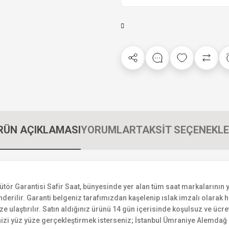
RÜN AÇIKLAMASI
YORUMLAR
TAKSİT SEÇENEKLE
Garantisi Safir Saat, bünyesinde yer alan tüm saat markalarının yetki
derilir. Garanti belgeniz tarafımızdan kaşelenip ıslak imzalı olarak ha
ize ulaştırılır. Satın aldığınız ürünü 14 gün içerisinde koşulsuz ve ücr
izi yüz yüze gerçekleştirmek isterseniz; İstanbul Ümraniye Alemdağ C