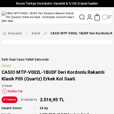
Resmi Türkiye Distribütör Garantili & %100 Orijinal Saatler
Vade Farksız 6 Taksit
Aynı Gün Stoktan Gönderim
Ücretsiz Kargo
Anasayfa
Erkek
CASIO MTP-V002L-1BUDF Deri Kordonlu Rakaml
Safir Saat Casio Yetkili Satıcısıdır
CASIO
CASIO MTP-V002L-1BUDF Deri Kordonlu Rakamlı
Klasik Pilli (Quartz) Erkek Kol Saati
0 Yorum
Stokta Yok
2.016,95 TL
2.169,00 TL
%7 İndirim
Garanti Süresi
24 Ay