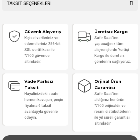
TAKSİT SEÇENEKLERİ
Bu ürüne ilk yorumu siz yapın!
Güvenli Alışveriş
Ücretsiz Kargo
Yorum Yaz
Kişisel verileriniz ve
Safir Saat'ten
ödemeleriniz 256-bit
yapacağınız tüm
SSL sertifikası ile
alışverişlerde Yurtiçi
%100 güvence
Kargo ile ücretsiz
altındadır.
gönderim sağlıyoruz.
Vade Farksız
Orjinal Ürün
Taksit
Garantisi
Hayalinizdeki saate
Safir Saat'ten
hemen kavuşun, peşin
aldığınız her ürün
fiyatına 6 taksit
%100 orijinaldir ve
avantajıyla güvenle
resmi distribütörlerin
ödeyin.
iki yıl süreli garantisi
altındadır